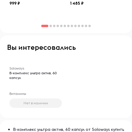
999
1 485
Вы интересовались
-- : -- : --
Soloways
B-комплекс ультра актив, 60
капсул
Витамины
Нет в наличии
B-комплекс ультра актив, 60 капсул от Soloways купить