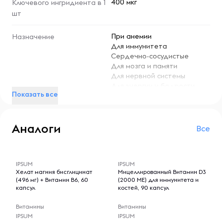
400 мкг
Ключевого ингридиента в 1
шт
При анемии
Назначение
Для иммунитета
Сердечно-сосудистые
Для мозга и памяти
Для нервной системы
Для энергии и бодрости
Показать все
Индивидуальная непереносимость
Противопоказания
компонентов продукта,
Аналоги
беременность, кормление грудью.
Все
-- : -- : --
-- : -- : --
IPSUM
IPSUM
Хелат магния бисглицинат
Мицеллированный Витамин D3
(496 мг) + Витамин B6, 60
(2000 МЕ) для иммунитета и
капсул
костей, 90 капсул
Витамины
Витамины
IPSUM
IPSUM