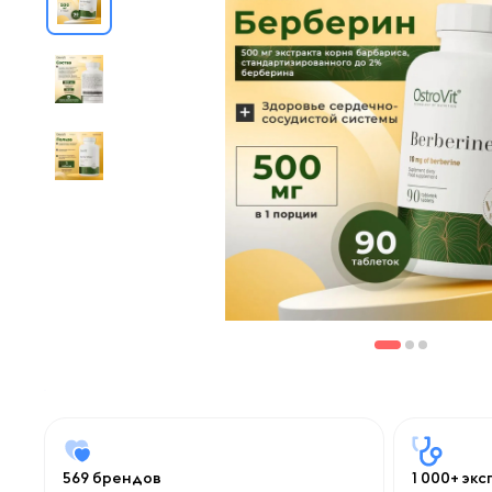
569 брендов
1 000+ эк