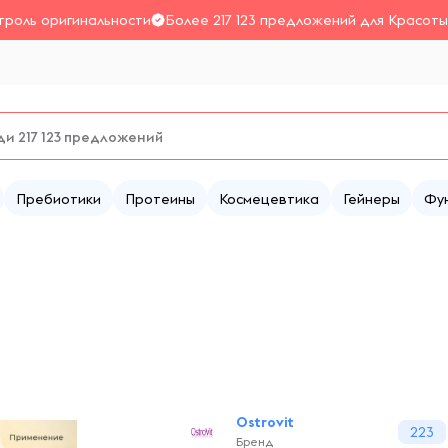
троль оригинальности
Более 217 123 предложений для Красоты
Пребиотики
Протеины
Космецевтика
Гейнеры
Фу
Ostrovit
223
Бренд