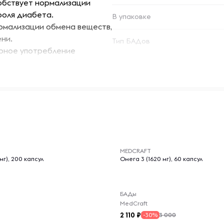
обствует нормализации
роля диабета.
В упаковке
рмализации обмена веществ,
ни.
Тип БАДов
рное употребление
терина, что способствует
ддержке массы тела и
-- : -- : --
ех, кто стремится к
нию нормального уровня
MEDCRAFT
мг), 200 капсул
Омега 3 (1620 мг), 60 капсул
легко включить добавку в
БАДы
MedCraft
2 110
3 000
ых солнечных лучей и
-30%