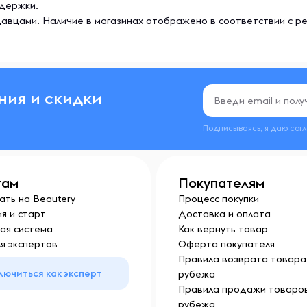
ддержки.
авцами. Наличие в магазинах отображено в соответствии с р
ния и скидки
Подписываясь, я даю сог
там
Покупателям
ать на Beautery
Процесс покупки
я и старт
Доставка и оплата
ая система
Как вернуть товар
я экспертов
Оферта покупателя
Правила возврата товара 
лючиться как эксперт
рубежа
Правила продажи товаров
рубежа