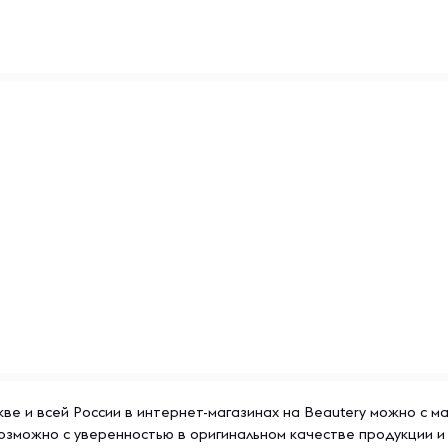
закрывать, чтобы сохранить
окоэффективные спортивные
их активный образ жизни.
овых порошков, гейнеров,
лучшить результаты
trovit отличается
что делает её популярной
еса.
скве и всей России в интернет-магазинах на Beautery можно с м
возможно с уверенностью в оригинальном качестве продукции 