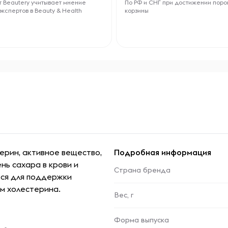
 Beautery учитывает мнение
По РФ и СНГ при достижении поро
экспертов в Beauty & Health
корзины
берин, активное вещество,
Подробная информация
ь сахара в крови и
Страна бренда
тся для поддержки
м холестерина.
Вес, г
Форма выпуска