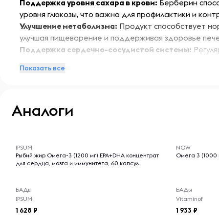
Поддержка уровня сахара в крови:
Берберин спос
уровня глюкозы, что важно для профилактики и конт
Улучшение метаболизма:
Продукт способствует но
улучшая пищеварение и поддерживая здоровье пече
Поддержка сердечно-сосудистой системы:
Регуля
берберина помогает контролировать уровень холес
Показать все
здоровью сердца.
Контроль массы тела:
Берберин может помочь в по
снижении уровня жировых отложений.
Аналоги
Особенности:
-- : -- : --
-- : -- : --
Ostrovit Berberine — это натуральное средство для т
улучшению общего состояния здоровья и поддержа
IPSUM
NOW
Рыбий жир Омега-3 (1200 мг) EPA+DHA концентрат
Омега 3 (1000 
сахара в крови. Удобная форма таблеток позволяет 
для сердца, мозга и иммунитета, 60 капсул
ежедневный рацион.
БАДы
БАДы
Условия хранения:
IPSUM
Vitaminof
1 628
1 933
Хранить в сухом и прохладном месте, вдали от прям