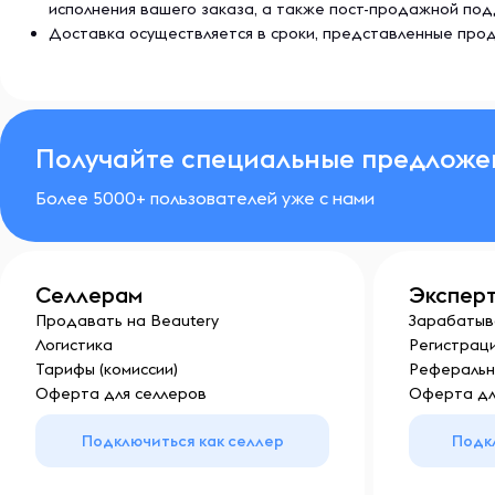
исполнения вашего заказа, а также пост-продажной по
Доставка осуществляется в сроки, представленные прод
Получайте специальные предложе
Более 5000+ пользователей уже с нами
Селлерам
Экспер
Продавать на Beautery
Зарабатыв
Логистика
Регистраци
Тарифы (комиссии)
Реферальн
Оферта для селлеров
Оферта дл
Подключиться как селлер
Подк