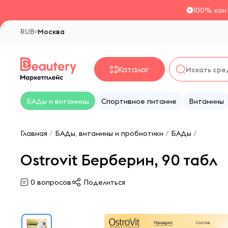
100% кон
RUB
Москва
Каталог
БАДы и витамины
Спортивное питание
Витамины
Главная
/
БАДы, витамины и пробиотики
/
БАДы
/
Ostrovit Берберин, 90 табл
0
вопросов
Поделиться