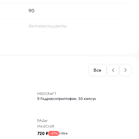
90
Антиоксиданты
Все
-- : -- : --
MEDCRAFT
5-Гидрокситриптофан, 30 капсул
БАДы
MedCraft
720
1 354
-47%