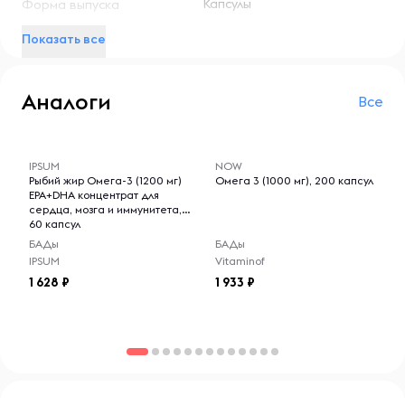
Капсулы
Форма выпуска
Условия хранения:
Показать все
Хранить в сухом и прохладном месте, вдали от прямых
солнечных лучей и источников влаги. После открытия
упаковки плотно закрывать, чтобы сохранить свежесть
Аналоги
Все
и эффективность продукта.
-- : -- : --
-- : -- : --
IPSUM
NOW
Рыбий жир Омега-3 (1200 мг)
Омега 3 (1000 мг), 200 капсул
EPA+DHA концентрат для
сердца, мозга и иммунитета,
60 капсул
БАДы
БАДы
IPSUM
Vitaminof
1 628
1 933