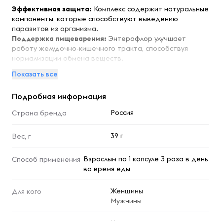
Эффективная защита:
Комплекс содержит натуральные
компоненты, которые способствуют выведению
паразитов из организма.
Поддержка пищеварения:
Энтерофлор улучшает
работу желудочно-кишечного тракта, способствуя
нормализации обмена веществ.
Укрепление иммунной системы:
Состав комплекса
Показать все
помогает повысить защитные функции организма, что
особенно важно в период эпидемий.
Подробная информация
Натуральные ингредиенты:
Формула основана на
растительных экстрактах, что делает продукт
Россия
Страна бренда
безопасным для регулярного применения.
Удобная форма:
Капсулы легко проглатываются и
39 г
Вес, г
подходят для людей всех возрастов.
Особенности:
Взрослым по 1 капсуле 3 раза в день
Способ применения
во время еды
Комплекс антипаразитарный Энтерофлор от бренда
Dietelle подходит для профилактики и лечения
Женщины
Для кого
паразитарных инфекций. Рекомендуется использовать в
Мужчины
сочетании с правильным питанием и здоровым образом
жизни для достижения наилучших результатов.