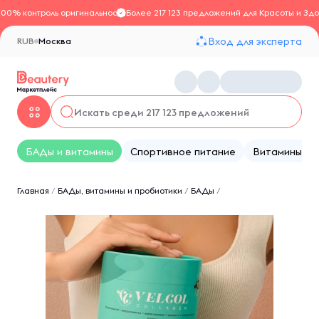
100% контроль оригинальности
Более 217 123 предложений для Красоты и Здо
Вход для эксперта
RUB
Москва
БАДы и витамины
Спортивное питание
Витамины
Главная
/
БАДы, витамины и пробиотики
/
БАДы
/