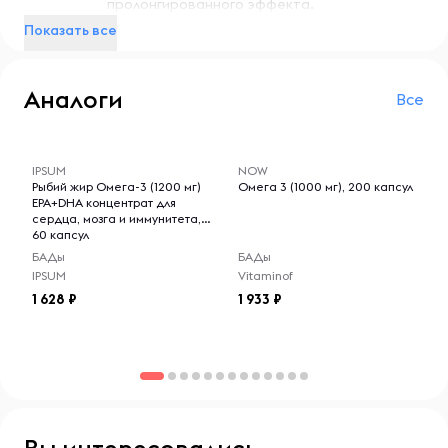
пролонгированного эффекта.
упаковки плотно закрывать, чтобы сохранить качество
Показать все
продукта.
Коллаген
Ключевой ингредиент
Аналоги
Витамин C
Витамины
Все
-- : -- : --
-- : -- : --
IPSUM
NOW
Рыбий жир Омега-3 (1200 мг)
Омега 3 (1000 мг), 200 капсул
EPA+DHA концентрат для
сердца, мозга и иммунитета,
60 капсул
БАДы
БАДы
IPSUM
Vitaminof
1 628
1 933