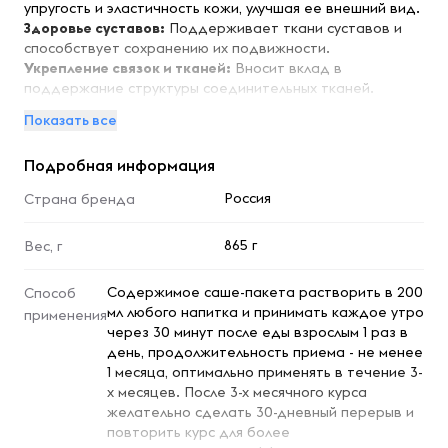
упругость и эластичность кожи, улучшая ее внешний вид.
Здоровье суставов:
Поддерживает ткани суставов и
способствует сохранению их подвижности.
Укрепление связок и тканей:
Вносит вклад в
поддержание структуры соединительных тканей.
Поддержка общего тонуса:
Помогает восполнять
Показать все
потребность организма в коллагене при повышенных
нагрузках.
Подробная информация
Удобный формат:
31 стик по 15 г — легко дозировать и
брать с собой.
Россия
Страна бренда
Особенности:
865 г
Вес, г
Добавка «Коллаген Велкол» в стиках подходит для
регулярного применения в периоды физических нагрузок,
Содержимое саше-пакета растворить в 200
Способ
при возрастных изменениях и при несбалансированном
мл любого напитка и принимать каждое утро
применения
питании. Практичная порционная форма делает прием
через 30 минут после еды взрослым 1 раз в
максимально удобным в любых условиях.
день, продолжительность приема - не менее
1 месяца, оптимально применять в течение 3-
Условия хранения:
х месяцев. После 3-х месячного курса
желательно сделать 30-дневный перерыв и
Хранить в сухом и прохладном месте, вдали от прямых
повторить курс для более
солнечных лучей и источников влаги. После открытия