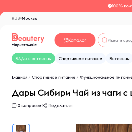
100% кон
RUB
Москва
Каталог
БАДы и витамины
Спортивное питание
Витамины
Главная
/
Спортивное питание
/
Функциональное питани
Дары Сибири Чай из чаги с 
0
вопросов
Поделиться