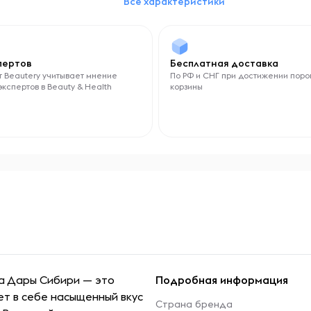
Все характеристики
Без ГМО
Противопоказания
индивидуальная непереносимость
спертов
Бесплатная доставка
компонентов продукта
 Beautery учитывает мнение
По РФ и СНГ при достижении поро
экспертов в Beauty & Health
Тип функционального питания
корзины
Суперфуд
Вкус
Ягоды
да Дары Сибири — это
Подробная информация
т в себе насыщенный вкус
Страна бренда