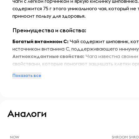
чаги с легкой горчинкой и яркую кислинку шиповника
содержится 75 г этого уникального чая, который не 
приносит пользу для здоровья.
Преимущества и свойства:
Богатый витамином С:
Чай содержит шиповник, кот
источником витамина С, поддерживающего иммунну
Антиоксидантные свойства:
Чага известна своим
свойствами, которые помогают защищать клетки ор
радикалов.
Показать все
Улучшение пищеварения:
Чай из чаги может способ
пищеварительных процессов и нормализации работ
Снижение стресса:
Аромат и вкус чая помогают рас
стресса после напряженного дня.
Поддержка общего здоровья:
Регулярное употреб
Аналоги
способствовать общему укреплению организма и по
-- : -- : --
-- : -- : --
Особенности:
NOW
SHROOM SHR