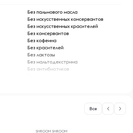
Без пальмового масла
Без искусственных консервантов
Без искусственных красителей
Без консервантов
Без кофеина
Без красителей
Без лактозы
Без мальтодекстрина
Без антибиотиков
Без сахара
Без сои
Без соли
Без трансжиров
С протеином
Все
Без глютена
Без ГМО
-- : -- : --
SHROOM SHROOM