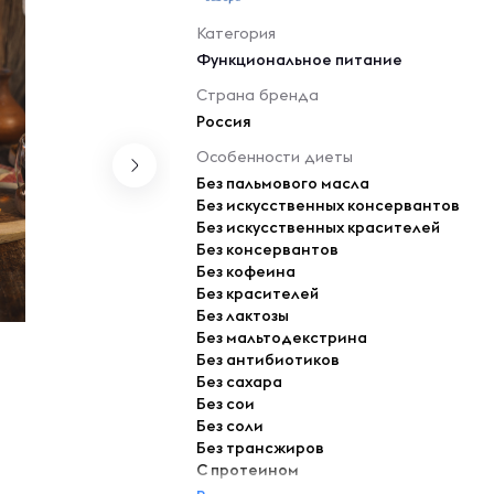
Категория
Функциональное питание
Страна бренда
Россия
Особенности диеты
Без пальмового масла
Без искусственных консервантов
Без искусственных красителей
Без консервантов
Без кофеина
Без красителей
Без лактозы
Без мальтодекстрина
Без антибиотиков
Без сахара
Без сои
Без соли
Без трансжиров
С протеином
Без глютена