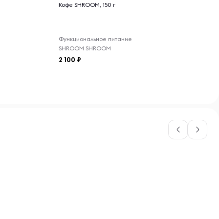
индивидуальная непереносимость
Кофе SHROOM, 150 г
компонентов продукта
Суперфуд
Функциональное питание
SHROOM SHROOM
Ягоды
2 100