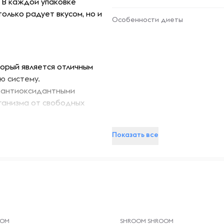
. В каждой упаковке
только радует вкусом, но и
Особенности диеты
орый является отличным
ю систему.
и антиоксидантными
ганизма от свободных
ствовать улучшению
Показать все
ы кишечника.
слабиться и снизить уровень
ление чая может
вышению жизненного тонуса.
-- : -- : --
OOM
SHROOM SHROOM