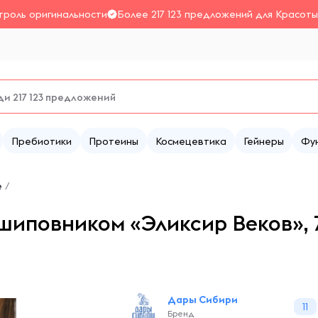
троль оригинальности
Более 217 123 предложений для Красоты
Пребиотики
Протеины
Космецевтика
Гейнеры
Фу
е
/
шиповником «Эликсир Веков», 7
Дары Сибири
11
Бренд