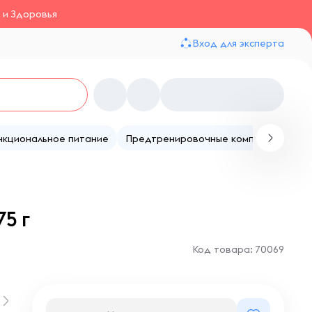
 и Здоровья
Вход для эксперта
нкциональное питание
Предтренировочные комплексы
Те
5 г
Код товара: 70069