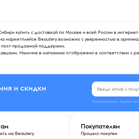
 Сибири купить с доставкой по Москве и всей России в интерне
 г на маркетплейсе Beautery возможно с уверенностью в ориги
же пост-продажной поддержки.
авцами. Наличие в магазинах отображено в соответствии с р
ния и скидки
Подписываясь, я даю сог
там
Покупателям
ать на Beautery
Процесс покупки