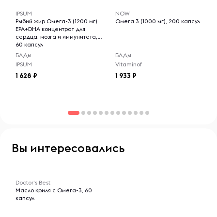
IPSUM
NOW
Предупреждения
Рыбий жир Омега-3 (1200 мг)
Омега 3 (1000 мг), 200 капсул
Проконсультируйтесь с врачом перед использованием
EPA+DHA концентрат для
этого продукта, если вы беременны, кормите грудью или
сердца, мозга и иммунитета,
60 капсул
принимаете антикоагулянты.
БАДы
БАДы
IPSUM
Vitaminof
Хранить в сухом и прохладном месте.
1 628
1 933
Вы интересовались
-- : -- : --
Doctor's Best
Масло криля с Омега-3, 60
капсул