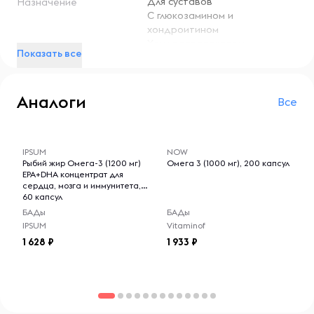
Для суставов
Назначение
сочетании с физической активностью для достижения
С глюкозамином и
наилучших результатов.
хондроитином
Хондропротекторы
Условия хранения:
Показать все
Хранить в сухом и прохладном месте, вдали от прямых
солнечных лучей и источников влаги. После открытия
Аналоги
упаковки плотно закрывать, чтобы сохранить свежесть
Все
и эффективность продукта.
-- : -- : --
-- : -- : --
IPSUM
NOW
Рыбий жир Омега-3 (1200 мг)
Омега 3 (1000 мг), 200 капсул
EPA+DHA концентрат для
сердца, мозга и иммунитета,
60 капсул
БАДы
БАДы
IPSUM
Vitaminof
1 628
1 933