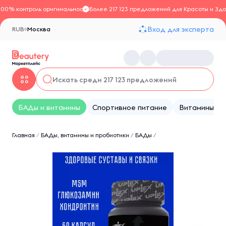
100% контроль оригинальности
Более 217 123 предложений для Красоты и Здо
Вход для эксперта
RUB
Москва
БАДы и витамины
Спортивное питание
Витамины
Главная
/
БАДы, витамины и пробиотики
/
БАДы
/