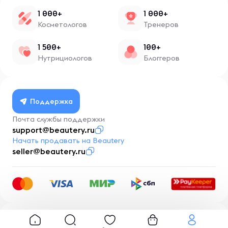
1 000+
1 000+
Косметологов
Тренеров
1 500+
100+
Нутрициологов
Блоггеров
Поддержка
Почта службы поддержки
support@beautery.ru
Начать продавать на Beautery
seller@beautery.ru
Разработка
BusinessMentor.ru