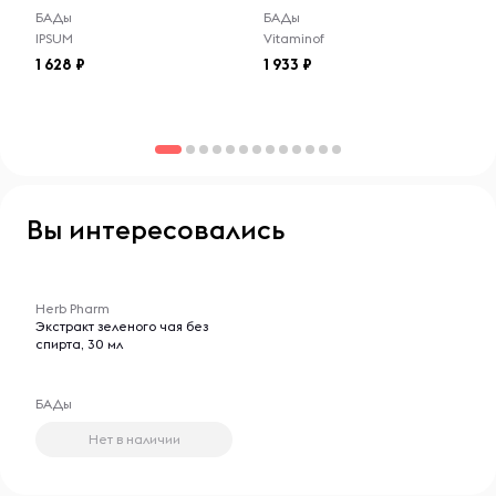
БАДы
БАДы
IPSUM
Vitaminof
1 628
1 933
Вы интересовались
-- : -- : --
Herb Pharm
Экстракт зеленого чая без
спирта, 30 мл
БАДы
Нет в наличии