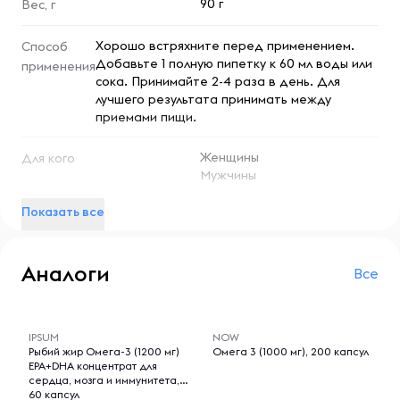
90 г
Вес, г
Не содержит спирта.
Хорошо встряхните перед применением.
Способ
Соотношение сухой травы и растворяющего вещества:
Добавьте 1 полную пипетку к 60 мл воды или
применения
1:5.
сока. Принимайте 2-4 раза в день. Для
лучшего результата принимать между
приемами пищи.
Полная порция содержит менее 12 мг кофеина, что
равно 1/8 чашки кофе.
Женщины
Для кого
Мужчины
Предупреждения
Хранить в недоступном для детей месте.
Показать все
Антиоксиданты
Тип БАДов
Хранить вдали от источников тепла и света
Аналоги
Все
-- : -- : --
-- : -- : --
IPSUM
NOW
Рыбий жир Омега-3 (1200 мг)
Омега 3 (1000 мг), 200 капсул
EPA+DHA концентрат для
сердца, мозга и иммунитета,
60 капсул