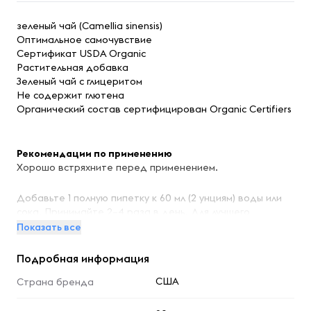
зеленый чай (Camellia sinensis)
Оптимальное самочувствие
Сертификат USDA Organic
Растительная добавка
Зеленый чай с глицеритом
Не содержит глютена
Органический состав сертифицирован Organic Certifiers
Рекомендации по применению
Хорошо встряхните перед применением.
Добавьте 1 полную пипетку к 60 мл (2 унциям) воды или
сока. Принимайте 2–4 раза в день. Для лучшего
результата принимать между приемами пищи.
Показать все
Подробная информация
Ингредиенты
США
Страна бренда
Сертифицированный органический растительный
глицерин и дистиллированная вода