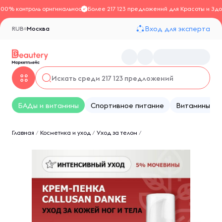
100% контроль оригинальности
Более 217 123 предложений для Красоты и Здо
Вход для эксперта
RUB
Москва
БАДы и витамины
Спортивное питание
Витамины
Главная
/
Косметика и уход
/
Уход за телом
/