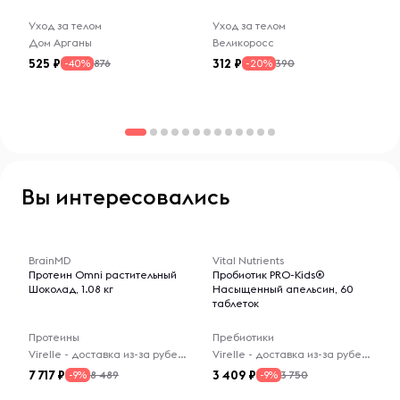
Уход за телом
Уход за телом
Дом Арганы
Великоросс
525
312
876
390
-40%
-20%
Вы интересовались
-- : -- : --
-- : -- : --
BrainMD
Vital Nutrients
Протеин Omni растительный
Пробиотик PRO-Kids®
Шоколад, 1.08 кг
Насыщенный апельсин, 60
таблеток
Протеины
Пребиотики
Virelle - доставка из-за рубежа
Virelle - доставка из-за рубежа
7 717
3 409
8 489
3 750
-9%
-9%