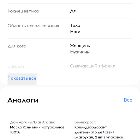
иммунитет кожи.
Да
Космецевтика
Специальное издание Callusan Danke позволяет брать
Тело
Область использования
с собой крем-пенку в дорогу, благодаря удобному
Ноги
формату.
Женщины
Для кого
Мужчины
Смягчающий эффект
Эффект
Показать все
Аналоги
Все
-- : -- : --
-- : -- : --
Дом Арганы/Diar Argana
Великоросс
Масло Ксимении натуральное
Крем-дезодорант
100%
длительного действия
Благоухай, 2 шт в упаковке