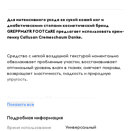
Для интенсивного ухода за сухой кожей ног и
диабетическими стопами косметический бренд
GREPPMAYR FOOTCARE предлагает использовать крем-
пенку Callusan Cremeschaum Danke.
Средство с легкой воздушной текстурой моментально
обволакивает проблемные участки, восстанавливает
оптимальный уровень влаги в тканях, смягчает покровы,
возвращает эластичность, гладкость и природную
упругость.
Формула крема на 5% состоит из мочевины,
гарантирующей практически мгновенное увлажнение и
Показать все
защиту кожи от иссушения, появления трещин,
потертостей и других проблем. Масло сладкого миндаля
Подробная информация
питает, увлажняет и смягчает покровы, в сочетании с
экстрактом хлопчатника повышает естественный
Универсальный
Время использования