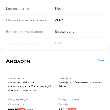
обеспечивает прекрасный эстетический результат.
Нет
Космецевтика
Способ применения:
нанести на очищенную кожу лица,
Лицо
Область использования
шеи и декольте в качестве завершающего крема.
Ежедневно
Время использования
Нет
Защита от солнца
Аналоги
Все
-- : -- : --
-- : -- : --
Дельфанто
Дельфанто
Дельфанто Маска
Дельфанто Влажные салфетки
косметическая Согревающий
28 шт
Для всех типов кожи
Уход за лицом
Уход за лицом
Дельфанто
Дельфанто
990
550
1 500
1 200
-34%
-54%