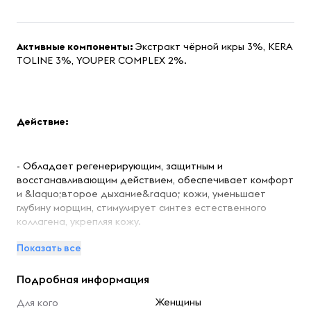
Активные компоненты:
Экстракт чёрной икры 3%, KERA
TOLINE 3%, YOUPER COMPLEX 2%.
Действие:
- Обладает регенерирующим, защитным и
восстанавливающим действием, обеспечивает комфорт
и &laquo;второе дыхание&raquo; кожи, уменьшает
глубину морщин, стимулирует синтез естественного
коллагена, укрепляя кожу.
Показать все
- Активизирует обновление клеток, придает коже
Подробная информация
упругость и эластичность, увлажняет и пластифицирует
эпидермис - улучшает текстуру, осветляет и
Женщины
Для кого
выравнивает цвет кожи, дарит ей сияющий вид,