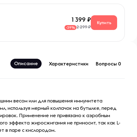
1 399
Купить
2 299 ₽
-39%
Описание
Характеристики
Вопросы 0
ишним весом или для повышения иммунитета
мл, используя мерный колпачок на бутылке, перед
нировок. Применение не привязано к аэробным
ого эффекта жиросжигания не приносит, так как L-
т в паре с кислородом.