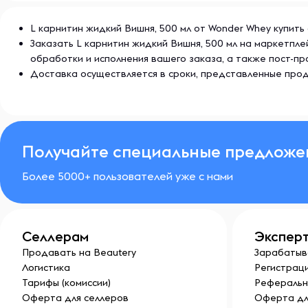
солнечного света.
L карнитин жидкий Вишня, 500 мл от Wonder Whey купить
Заказать L карнитин жидкий Вишня, 500 мл на маркетпл
Про бренд:
обработки и исполнения вашего заказа, а также пост-
Wonder Whey —
больше, чем спортивное питание. Э
Доставка осуществляется в сроки, представленные прод
без компромиссов. Современные европейские техно
ингредиенты и тщательно подобранные формулы, к
работают. Все продукты проходят сертификацию и
международным стандартам качества. Широкий ас
Получайте специальные предложе
протеиновых порошков до функциональных добавок 
поддержать вас на пути к сильному и выносливому.
Более 5000+ пользователей уже с нами
честный состав, чистый вкус и понятный результат.
чудес, но помогает шаг за шагом делать невозможн
Селлерам
Экспер
Продавать на Beautery
Зарабатыв
Логистика
Регистраци
Тарифы (комиссии)
Реферальн
Оферта для селлеров
Оферта дл