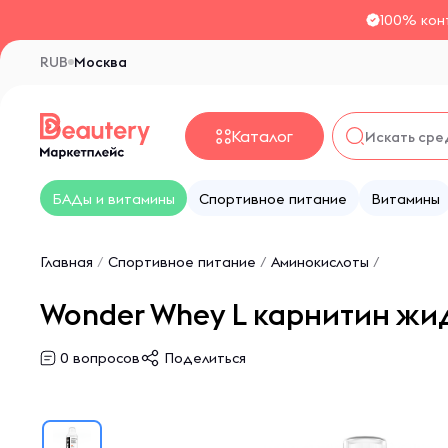
100% кон
RUB
Москва
Каталог
БАДы и витамины
Спортивное питание
Витамины
Главная
/
Спортивное питание
/
Аминокислоты
/
Wonder Whey L карнитин жи
0
вопросов
Поделиться