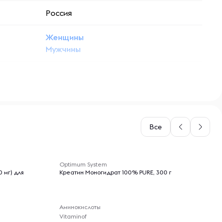
Россия
Женщины
Мужчины
L-карнитин
Жидкость
Все
-- : -- : --
Optimum System
 мг) для
Креатин Моногидрат 100% PURE, 300 г
Аминокислоты
Vitaminof