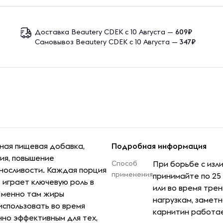
Доставка Beautery CDEK с 10 Августа —
609₽
Самовывоз Beautery CDEK с 10 Августа —
347₽
ная пищевая добавка,
Подробная информация
ия, повышение
Способ
При борьбе с изл
ыносливости. Каждая порция
применения
принимайте по 25 
 играет ключевую роль в
или во время тре
Именно там жиры
нагрузкам, заметн
использовать во время
карнитин работае
нно эффективным для тех,