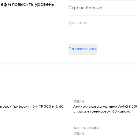
ьеф и повысить уровень
Страна бренда
Для кого
л.) содержит 3100 мг чистого
ного эффекта при
Ключевой ингредиент
Показать все
ирных кислот в
Форма выпуска
гии, благодаря чему вы
через 20–30 минут после
ие выносливости.
енных подсластителей с
-- : -- : --
IPSUM
колпачком обеспечивает
тофан Гриффония 5-НТР (100 мг), 60
Аминокислота L-Аргинин AAKG (1200
 вещества — в отличие от
спорта и тренировок, 60 капсул
 быстрее
соответствует
Аминокислоты
 — от сырья до упаковки —
IPSUM