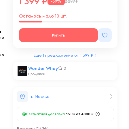
1 399
-39%
2 299 ₽
Осталось мало 10 шт.
я
Купить
по
но
Ещё 1 предложение от 1 399 ₽
Wonder Whey
0
Продавец
г. Москва
Бесплатная доставка
по РФ
от 4000 ₽
Beautery СДЭК