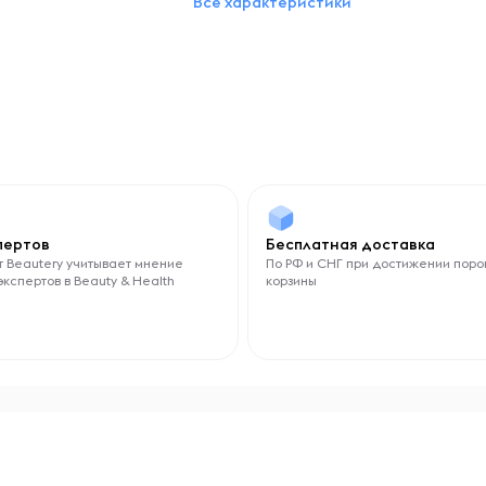
Все характеристики
L-карнитин
Форма выпуска
Жидкость
спертов
Бесплатная доставка
 Beautery учитывает мнение
По РФ и СНГ при достижении поро
экспертов в Beauty & Health
корзины