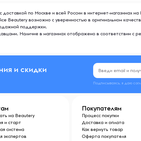
 с доставкой по Москве и всей России в интернет-магазинах на
ейсе Beautery возможно с уверенностью в оригинальном качест
продажной поддержки.
то философия эффективности
авцами. Наличие в магазинах отображено в соответствии с р
логии, натуральные
оторые действительно
 соответствуют
сортимент — от
ния и скидки
— создан, чтобы
 Главные ценности бренда —
Подписываясь, я даю сог
 Wonder Whey не обещает
ое возможным.
там
Покупателям
ать на Beautery
Процесс покупки
я и старт
Доставка и оплата
ая система
Как вернуть товар
я экспертов
Оферта покупателя