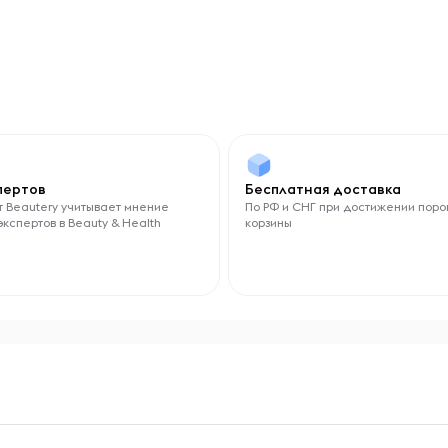
спертов
Бесплатная доставка
 Beautery учитывает мнение
По РФ и СНГ при достижении поро
экспертов в Beauty & Health
корзины