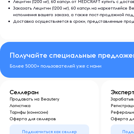
Лецитин (1200 мг), 60 капсул от MEDCRAFT купить с дост
Заказать Лецитин (1200 мг), 60 капсул на маркетплейсе
исполнения вашего заказа, а также пост-продажной по
Доставка осуществляется в сроки, представленные прод
Получайте специальные предложе
Более 5000+ пользователей уже с нами
Селлерам
Экспер
Продавать на Beautery
Зарабатыв
Логистика
Регистраци
Тарифы (комиссии)
Реферальн
Оферта для селлеров
Оферта дл
Подключиться как селлер
Подк