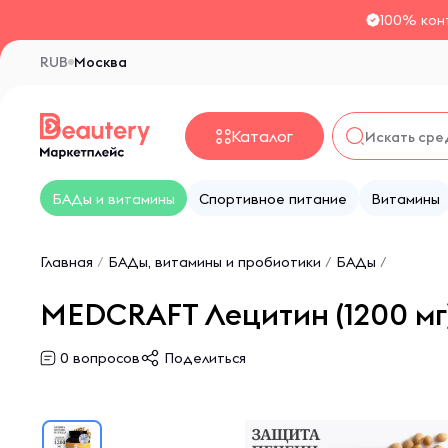
100% кон
RUB
Москва
Каталог
БАДы и витамины
Спортивное питание
Витамины
Главная
/
БАДы, витамины и пробиотики
/
БАДы
/
MEDCRAFT Лецитин (1200 мг)
0
вопросов
Поделиться