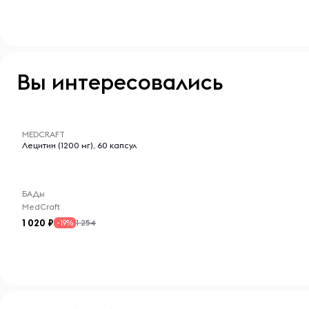
Вы интересовались
-- : -- : --
MEDCRAFT
Лецитин (1200 мг), 60 капсул
БАДы
MedCraft
1 020
1 254
-19%