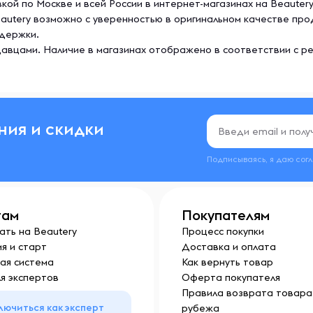
авкой по Москве и всей России в интернет-магазинах на Beauter
 Beautery возможно с уверенностью в оригинальном качестве п
ддержки.
авцами. Наличие в магазинах отображено в соответствии с р
ния и скидки
Подписываясь, я даю сог
там
Покупателям
ать на Beautery
Процесс покупки
я и старт
Доставка и оплата
ая система
Как вернуть товар
я экспертов
Оферта покупателя
Правила возврата товара 
лючиться как эксперт
рубежа