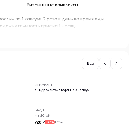
Витаминные комплексы
рослым по 1 капсуле 2 раза в день во время еды.
одолжительность приема 1 месяц.
Все
-- : -- : --
MEDCRAFT
5-Гидрокситриптофан, 30 капсул
БАДы
MedCraft
720
1 354
-47%