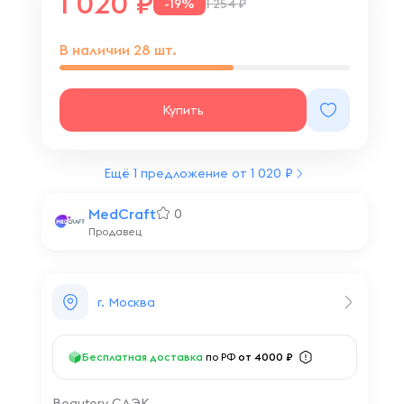
1 020
-19%
1 254 ₽
В наличии
28
шт.
Купить
Ещё 1 предложение от 1 020 ₽
MedCraft
0
Продавец
г. Москва
о
Бесплатная доставка
по РФ
от 4000 ₽
Beautery СДЭК