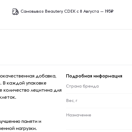
Самовывоз Beautery CDEK с 8 Августа —
193₽
кокачественная добавка,
Подробная информация
. В каждой упаковке
Страна бренда
е количество лецитина для
клеток.
Вес, г
Назначение
лучшению памяти и
венной нагрузки.