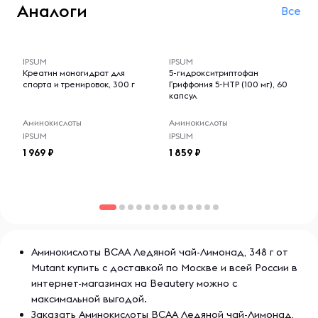
Аналоги
Все
-- : -- : --
-- : -- : --
IPSUM
IPSUM
Креатин моногидрат для
5-гидрокситриптофан
спорта и тренировок, 300 г
Гриффония 5-НТР (100 мг), 60
капсул
Аминокислоты
Аминокислоты
IPSUM
IPSUM
1 969
1 859
Аминокислоты BCAA Ледяной чай-Лимонад, 348 г от
Mutant купить с доставкой по Москве и всей России в
интернет-магазинах на Beautery можно с
максимальной выгодой.
Заказать Аминокислоты BCAA Ледяной чай-Лимонад,