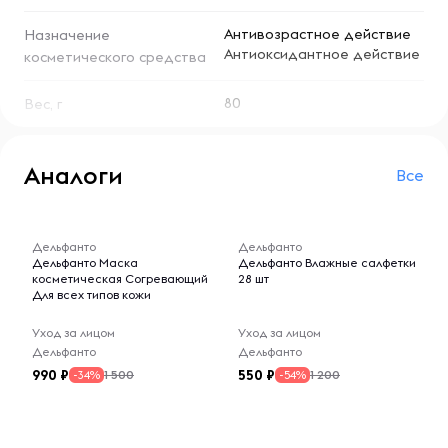
- Выравнивает цвет кожи
Антивозрастное действие
Назначение
Антиоксидантное действие
косметического средства
- Обладает мощным антиоксидантным действием
80
Вес, г
Аналоги
Все
-- : -- : --
-- : -- : --
Дельфанто
Дельфанто
Дельфанто Маска
Дельфанто Влажные салфетки
косметическая Согревающий
28 шт
Для всех типов кожи
Уход за лицом
Уход за лицом
Дельфанто
Дельфанто
990
550
1 500
1 200
-34%
-54%