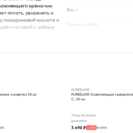
влажняющего крема или
Вес, г
ает питать, увлажнять и
, гиалуроновой кислоте и
Размеры ШхВхГ
щей и готовой к любому
ков (в возрасте от 25 до 55
поясов:
сти через 8 часов после
-- : -- : --
PUREELIXIR
глаженной через 8 часов
жные салфетки 28 шт
PUREELIXIR Осветляющая сыворотка
С, 30 мл
ез 8 часов после нанесения.
Уход за лицом
pureelixir
знаков усталости и
3 490
200
4 490
-22%