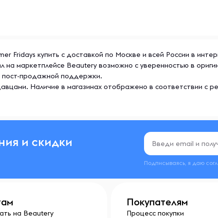
er Fridays купить с доставкой по Москве и всей России в инте
 мл на маркетплейсе Beautery возможно с уверенностью в ориг
же пост-продажной поддержки.
гает уменьшить появление
авцами. Наличие в магазинах отображено в соответствии с р
он и текстуру кожи.
ния и скидки
т влагу,
Подписываясь, я даю сог
мя, что помогает коже
там
Покупателям
ать на Beautery
Процесс покупки