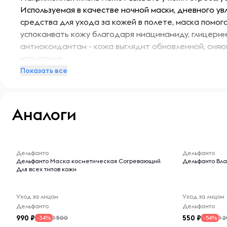
Используемая в качестве ночной маски, дневного у
средства для ухода за кожей в полете, маска помог
успокаивать кожу благодаря ниацинамиду, глицерину
антиоксидантам - кожа выглядит обновленной, сияю
испытанию.
Показать все
В исследовании использования с участием 33 участни
лет), использующих маску при частой смены часовых 
Аналоги
• 100% участников отметили увеличение увлажненно
нанесения.
-- : -- : --
-- : -- : --
Дельфанто
Дельфанто
• 97% отметили, что их кожа стала мягче, более раз
Дельфанто Маска косметическая Согревающий
Дельфанто Вла
после нанесения.
Для всех типов кожи
• 94% отметили улучшение общей текстуры кожи чер
Уход за лицом
Уход за лицом
Дельфанто
Дельфанто
Эффект виден сразу же: тон кожи выровнен, нет при
990
550
1 500
1 
-34%
-54%