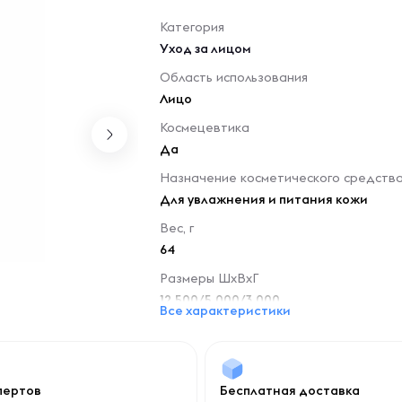
Категория
Уход за лицом
Область использования
Лицо
Космецевтика
Да
Назначение косметического средств
Для увлажнения и питания кожи
Вес, г
64
Размеры ШхВхГ
12.500/5.000/3.000
Все характеристики
спертов
Бесплатная доставка