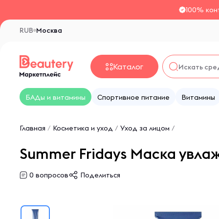
100% кон
RUB
Москва
Каталог
БАДы и витамины
Спортивное питание
Витамины
Главная
/
Косметика и уход
/
Уход за лицом
/
Summer Fridays Маска увлаж
0
вопросов
Поделиться