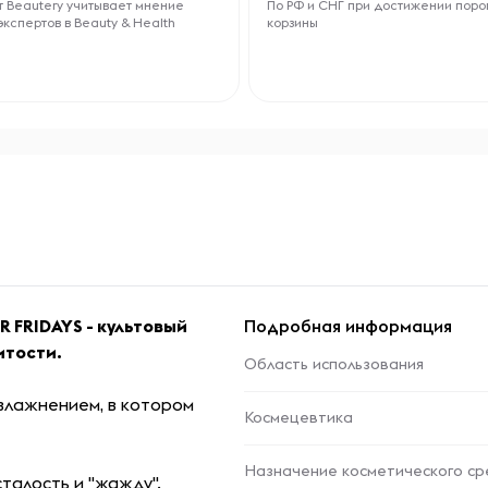
 Beautery учитывает мнение
По РФ и СНГ при достижении поро
экспертов в Beauty & Health
корзины
 FRIDAYS - культовый
Подробная информация
итости.
Область использования
влажнением, в котором
Космецевтика
Назначение косметического ср
талость и "жажду".