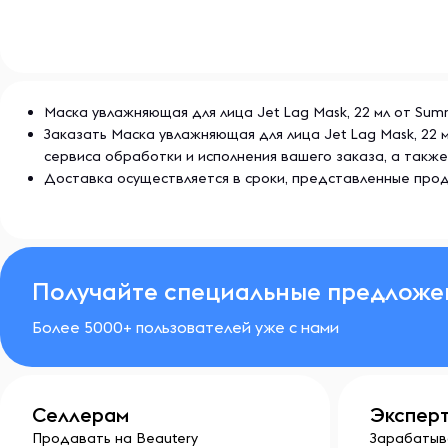
тусклости, поры уменьшены.
Ключевые ингридиенты состава:
НИАЦИНАМИД
Маска увлажняющая для лица Jet Lag Mask, 22 мл от Summ
Заказать Маска увлажняющая для лица Jet Lag Mask, 22
сервиса обработки и исполнения вашего заказа, а так
Многогранный комплекс витамина В3, который помо
Доставка осуществляется в сроки, представленные прод
тонких линий и пор, создавая более яркий, ровный т
ГЛИЦЕРИН
Получайте специальные предложе
Этот мощный увлажнитель притягивает и удерживае
Более 5000+ пользователей уже с нами
обеспечивая устранение сухости на длительное вре
чувствовать себя мягкой и эластичной.
ГИАЛУРОНОВАЯ КИСЛОТА
Селлерам
Экспер
Продавать на Beautery
Зарабатыв