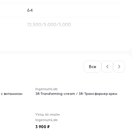
64
12.500/5.000/3.000
Все
-- : -- : --
IngeniumLab
 с витамином
3R-Transforming-cream / 3R-Трансформер крем
Уход за лицом
IngeniumLab
3 900