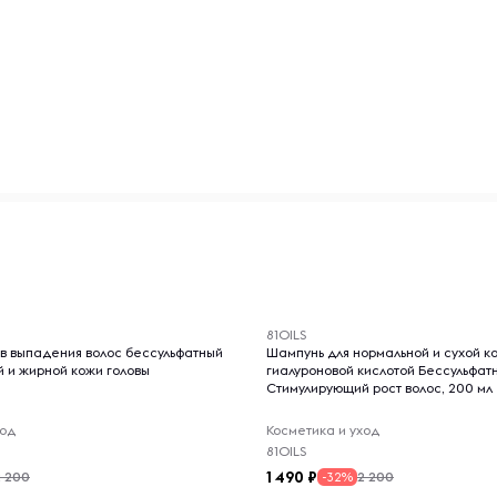
-- : -- : --
81OILS
в выпадения волос бессульфатный
Шампунь для нормальной и сухой ко
й и жирной кожи головы
гиалуроновой кислотой Бессульфат
Стимулирующий рост волос, 200 мл
ход
Косметика и уход
81OILS
1 490
2 200
2 200
-32%