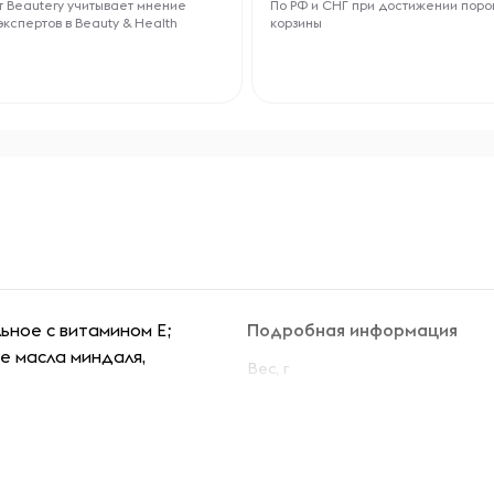
 Beautery учитывает мнение
По РФ и СНГ при достижении поро
экспертов в Beauty & Health
корзины
льное с витамином Е;
Подробная информация
е масла миндаля,
Вес, г