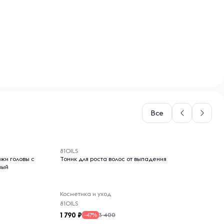
Все
-- : -- : --
81OILS
жи головы с
Тоник для роста волос от выпадения
ный
Косметика и уход
81OILS
1 790
3 400
-47%