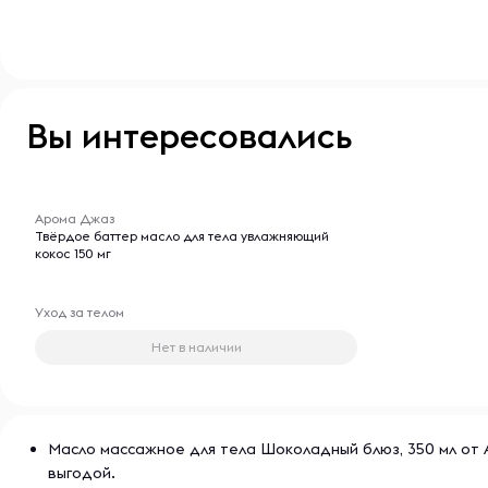
Вы интересовались
-- : -- : --
Арома Джаз
Твёрдое баттер масло для тела увлажняющий
кокос 150 мг
Уход за телом
Нет в наличии
Масло массажное для тела Шоколадный блюз, 350 мл от А
выгодой.