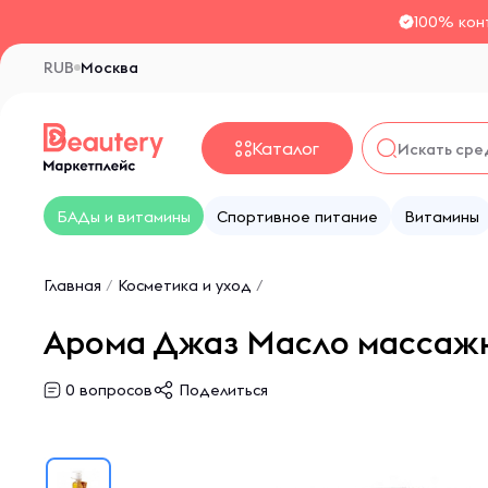
100% кон
RUB
Москва
Каталог
БАДы и витамины
Спортивное питание
Витамины
Главная
/
Косметика и уход
/
Арома Джаз Масло массажн
0
вопросов
Поделиться