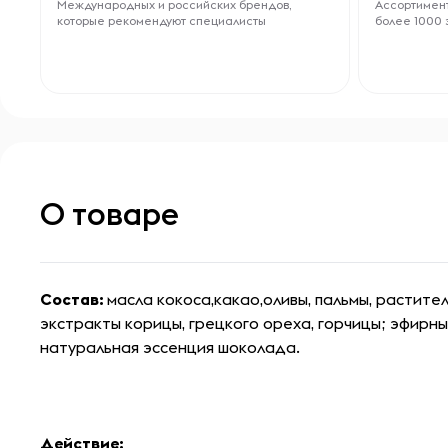
Международных и российских брендов,
Ассортимент
которые рекомендуют специалисты
более 1000 
О товаре
Состав:
масла кокоса,какао,оливы, пальмы, растите
экстракты корицы, грецкого ореха, горчицы; эфирны
натуральная эссенция шоколада.
Действие: