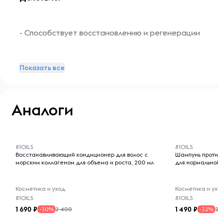
- Способствует восстановлению и регенерации
- Устраняет вялость и дряблость кожи
Показать все
- Замедляет процессы старения
Аналоги
-- : -- : --
-- : -- : --
- Увлажняет и питает кожу
81OILS
81OILS
Восстанавливающий кондиционер для волос с
Шампунь проти
морским коллагеном для объема и роста, 200 мл
для нормально
Помпа-дозатор приобретается отдельно!
Косметика и уход
Косметика и у
81OILS
81OILS
1 690
1 490
2 400
-30%
-32%