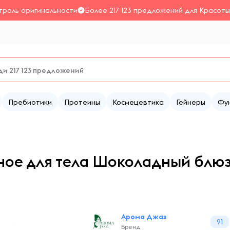
троль оригинальности
Более 217 123 предложений для Красоты
Пребиотики
Протеины
Космецевтика
Гейнеры
Фу
ое для тела Шоколадный блюз,
Арома Джаз
91
Бренд