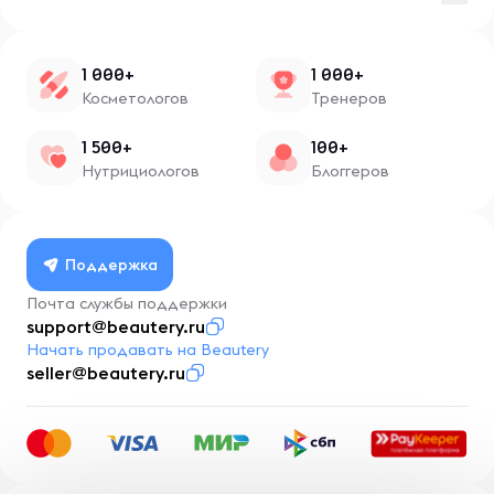
1 000+
1 000+
Косметологов
Тренеров
1 500+
100+
Нутрициологов
Блоггеров
Поддержка
Почта службы поддержки
support@beautery.ru
Начать продавать на Beautery
seller@beautery.ru