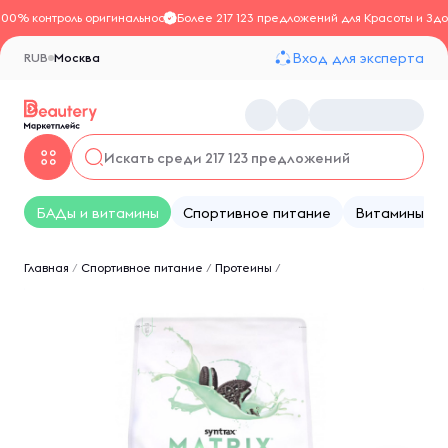
100% контроль оригинальности
Более 217 123 предложений для Красоты и Здо
Вход для эксперта
RUB
Москва
БАДы и витамины
Спортивное питание
Витамины
Главная
/
Спортивное питание
/
Протеины
/