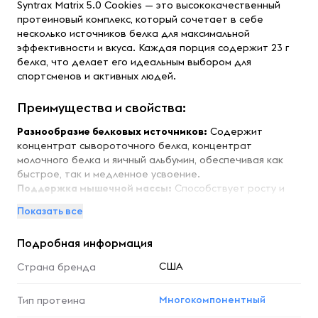
Syntrax Matrix 5.0 Cookies — это высококачественный
протеиновый комплекс, который сочетает в себе
несколько источников белка для максимальной
эффективности и вкуса. Каждая порция содержит 23 г
белка, что делает его идеальным выбором для
спортсменов и активных людей.
Преимущества и свойства:
Разнообразие белковых источников:
Содержит
концентрат сывороточного белка, концентрат
молочного белка и яичный альбумин, обеспечивая как
быстрое, так и медленное усвоение.
Поддержка мышечной массы:
Способствует росту и
восстановлению мышц после интенсивных тренировок.
Показать все
Универсальность:
Подходит для употребления в любое
время дня — утром, после тренировки или перед сном.
Подробная информация
Отличный вкус:
Вкус Cookies делает каждую порцию
приятной и легкой для употребления.
США
Страна бренда
Особенности:
Многокомпонентный
Тип протеина
Matrix 5.0 легко размешивается, что позволяет быстро