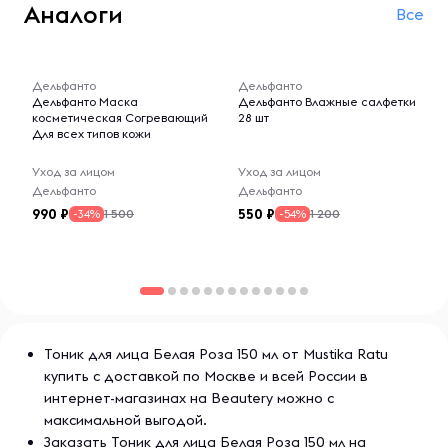
Аналоги
Все
-- : -- : --
-- : -- : --
Дельфанто
Дельфанто
Дельфанто Маска
Дельфанто Влажные салфетки
косметическая Согревающий
28 шт
Для всех типов кожи
Уход за лицом
Уход за лицом
Дельфанто
Дельфанто
990
550
1 500
1 200
-34%
-54%
Тоник для лица Белая Роза 150 мл от Mustika Ratu
купить с доставкой по Москве и всей России в
интернет-магазинах на Beautery можно с
максимальной выгодой.
Заказать Тоник для лица Белая Роза 150 мл на