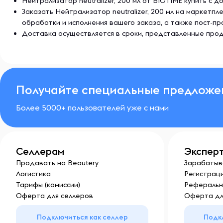
Нейтрализатор neutralizer, 200 мл от BIOTIME купить с 
Заказать Нейтрализатор neutralizer, 200 мл на маркетп
обработки и исполнения вашего заказа, а также пост-
Доставка осуществляется в сроки, представленные прод
Получайте специальные предложе
Более 5000+ пользователей уже с нами
Селлерам
Экспер
Продавать на Beautery
Зарабатыв
Логистика
Регистраци
Тарифы (комиссии)
Реферальн
Оферта для селлеров
Оферта дл
Подключиться как селлер
Подк