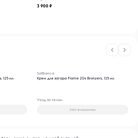
3 900
-- : -- : --
SolBianca
, 125 мл
Крем для загара Flame 20x Bronzers, 125 мл
Уход за телом
Нет в наличии