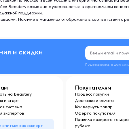
доставкой по Москве и всей России в интернет-магазинах на Bea
лейсе Beautery возможно с уверенностью в оригинальном качес
продажной поддержки.
авцами. Наличие в магазинах отображено в соответствии с р
ния и скидки
Подписываясь, я даю сог
там
Покупателям
ать на Beautery
Процесс покупки
я и старт
Доставка и оплата
ая система
Как вернуть товар
я экспертов
Оферта покупателя
Правила возврата товара 
лючиться как эксперт
рубежа