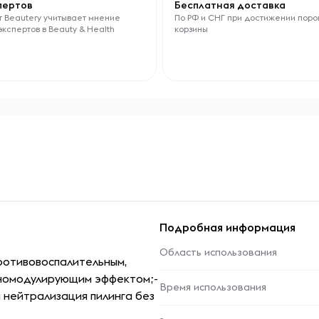
спертов
Бесплатная доставка
 Beautery учитывает мнение
По РФ и СНГ при достижении поро
экспертов в Beauty & Health
корзины
Подробная информация
Область использования
ротивовоспалительным,
уномодулирующим эффектом;-
Время использования
нейтрализация пилинга без