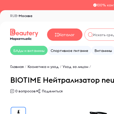
100% кон
RUB
Москва
Каталог
БАДы и витамины
Спортивное питание
Витамины
Главная
/
Косметика и уход
/
Уход за лицом
/
BIOTIME Нейтрализатор neutr
0
вопросов
Поделиться