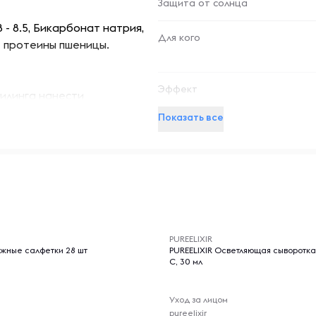
Защита от солнца
- 8.5, Бикарбонат натрия,
Для кого
е протеины пшеницы.
Эффект
илинга нанести
я экспозиции
Показать все
зации, остатки пилинга и
 при помощи спонжей или
-- : -- : --
PUREELIXIR
жные салфетки 28 шт
PUREELIXIR Осветляющая сыворотка
С, 30 мл
Уход за лицом
pureelixir