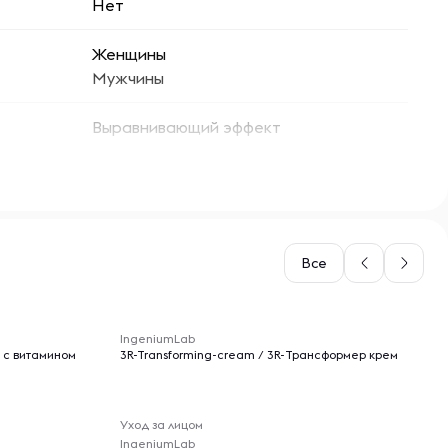
Нет
Женщины
Мужчины
Выравнивающий эффект
Все
-- : -- : --
IngeniumLab
 с витамином
3R-Transforming-cream / 3R-Трансформер крем
Уход за лицом
IngeniumLab