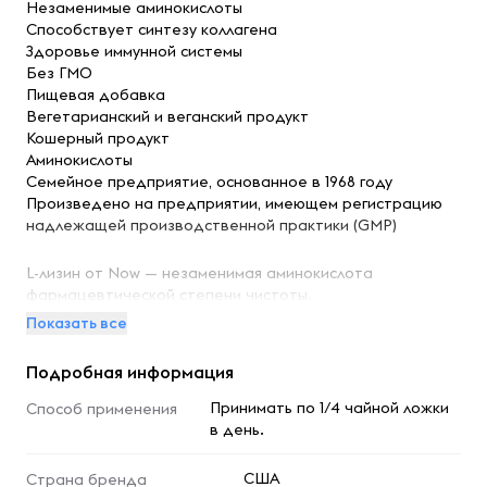
Незаменимые аминокислоты
Способствует синтезу коллагена
Здоровье иммунной системы
Без ГМО
Пищевая добавка
Вегетарианский и веганский продукт
Кошерный продукт
Аминокислоты
Семейное предприятие, основанное в 1968 году
Произведено на предприятии, имеющем регистрацию
надлежащей производственной практики (GMP)
L-лизин от Now — незаменимая аминокислота
фармацевтической степени чистоты.
Показать все
Лизин — незаменимая аминокислота, которую
необходимо получать с пищей или с добавками. Лизин
Подробная информация
необходим для выработки всех белков в организме, а
также для поддержания структурных белков коллагена
Принимать по 1/4 чайной ложки
Способ применения
и эластина, которые образуют всю соединительную
в день.
ткань, такую как кожа, сухожилия и кости. Лизин также
является прекурсором карнитина, который необходим
США
Страна бренда