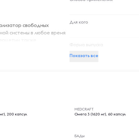
Для кого
ализатор свободных
ной системы в любое время
верцетин также
Форма выпуска
истемы.
Показать все
-- : -- : --
ическая целлюлоза,
MEDCRAFT
) и диоксид кремния.
мг), 200 капсул
Омега 3 (1620 мг), 60 капсул
 дрожжи, пшеница, глютена,
БАДы
или кунжут. Производится на