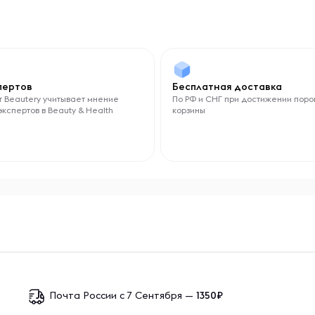
спертов
Бесплатная доставка
 Beautery учитывает мнение
По РФ и СНГ при достижении поро
экспертов в Beauty & Health
корзины
Почта России с 7 Сентября —
1350₽