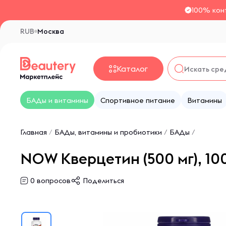
100% кон
RUB
Москва
Каталог
БАДы и витамины
Спортивное питание
Витамины
Главная
/
БАДы, витамины и пробиотики
/
БАДы
/
NOW Кверцетин (500 мг), 10
0
вопросов
Поделиться