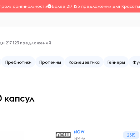
троль оригинальности
Более 217 123 предложений для Красоты
Пребиотики
Протеины
Космецевтика
Гейнеры
Фу
0 капсул
NOW
2315
Бренд