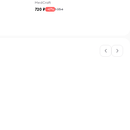
MedCraft
720
1 354
-47%