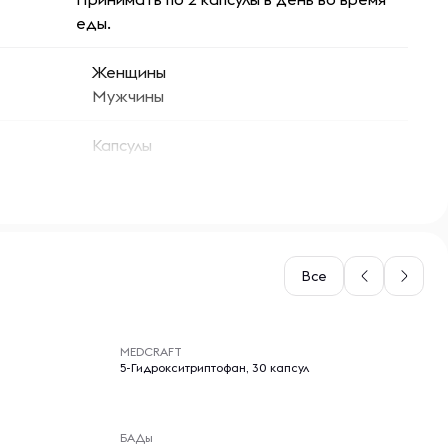
еды.
Женщины
Мужчины
Капсулы
Все
-- : -- : --
MEDCRAFT
5-Гидрокситриптофан, 30 капсул
БАДы