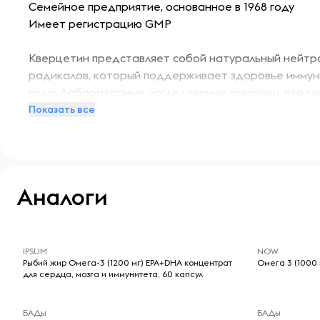
Семейное предприятие, основанное в 1968 году
Имеет регистрацию GMP
Кверцетин представляет собой натуральный нейтр
радикалов, который поддерживает здоровье иммун
года. Лабораторные исследование показали, что к
способствует нормализации работы дыхательной с
Показать все
Рекомендации по применению
Принимать по 2 капсулы в день во время еды.
Аналоги
-- : -- : --
-- : -- : --
Ингредиенты
Гипромеллоза (целлюлозная капсула), микрокристалл
IPSUM
NOW
стеариновая кислота (растительного происхождения
Рыбий жир Омега-3 (1200 мг) EPA+DHA концентрат
Омега 3 (1000 
для сердца, мозга и иммунитета, 60 капсул
Без цитрусовых. При производстве не используются
БАДы
БАДы
соя, молоко, яиц, рыба, моллюски, древесные орехи 