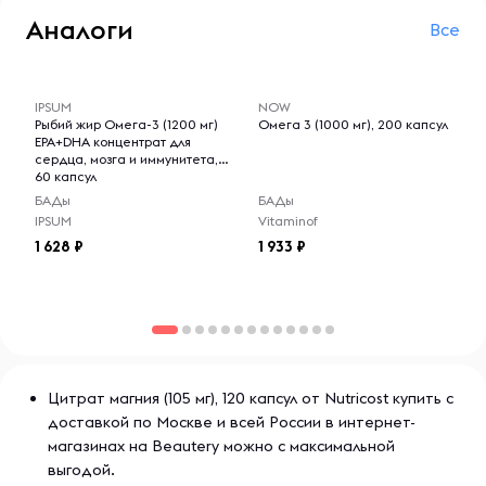
Хранить в сухом и прохладном месте.
Аналоги
Все
-- : -- : --
-- : -- : --
IPSUM
NOW
Рыбий жир Омега-3 (1200 мг)
Омега 3 (1000 мг), 200 капсул
EPA+DHA концентрат для
сердца, мозга и иммунитета,
60 капсул
БАДы
БАДы
IPSUM
Vitaminof
1 628
1 933
Цитрат магния (105 мг), 120 капсул от Nutricost купить с
доставкой по Москве и всей России в интернет-
магазинах на Beautery можно с максимальной
выгодой.