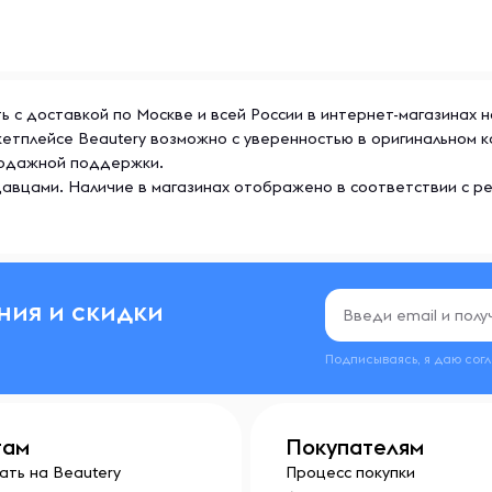
ить с доставкой по Москве и всей России в интернет-магазинах 
со всего мира, выполнена
ркетплейсе Beautery возможно с уверенностью в оригинальном 
продажной поддержки.
авцами. Наличие в магазинах отображено в соответствии с р
 применения во время
ратов, наличии заболеваний
ния и скидки
 недоступном для детей
итная пленка повреждена или
Подписываясь, я даю сог
 Содержимое продается по
родукта.
там
Покупателям
ать на Beautery
Процесс покупки