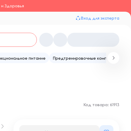
 и Здоровья
Вход для эксперта
нкциональное питание
Предтренировочные комплексы
Те
Код товара: 61913