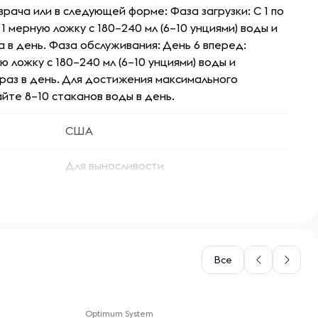
рача или в следующей форме: Фаза загрузки: С 1 по
1 мерную ложку с 180–240 мл (6–10 унциями) воды и
 в день. Фаза обслуживания: День 6 вперед:
 ложку с 180–240 мл (6–10 унциями) воды и
раз в день. Для достижения максимального
йте 8–10 стаканов воды в день.
США
Для выносливости
Для повышения работоспособности
Для здоровья
Для восстановления
Женщины
Все
Мужчины
-- : -- : --
Моно аминокислота
Optimum System