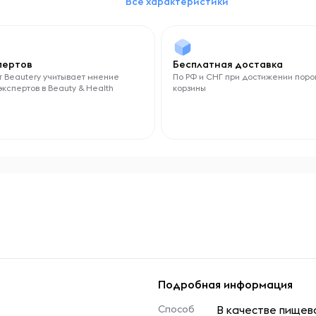
Все характеристики
Для выносливости
Для повышения работоспособности
Для здоровья
Для восстановления
спертов
Бесплатная доставка
Для кого
 Beautery учитывает мнение
По РФ и СНГ при достижении поро
экспертов в Beauty & Health
корзины
Женщины
Мужчины
Тип аминокислот
Моно аминокислота
Подробная информация
Способ
В качестве пищев