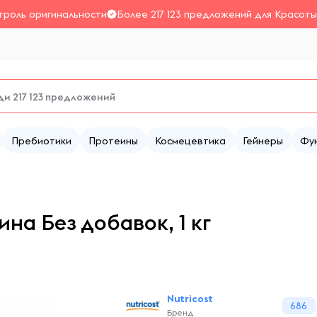
троль оригинальности
Более 217 123 предложений для Красоты
Пребиотики
Протеины
Космецевтика
Гейнеры
Фу
на Без добавок, 1 кг
Nutricost
686
Бренд