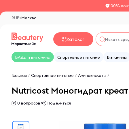
100% кон
RUB
Москва
Каталог
БАДы и витамины
Спортивное питание
Витамины
Главная
/
Спортивное питание
/
Аминокислоты
/
Nutricost Моногидрат креати
0
вопросов
Поделиться