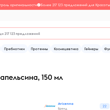
троль оригинальности
Более 217 123 предложений для Красоты
Пребиотики
Протеины
Космецевтика
Гейнеры
Фу
апельсина, 150 мл
Avicenna
22
Бренд