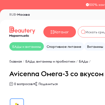
100% кон
RUB
Москва
Каталог
БАДы и витамины
Спортивное питание
Витамины
Главная
/
БАДы, витамины и пробиотики
/
БАДы
/
Avicenna Омега-3 со вкусом 
0
вопросов
Поделиться