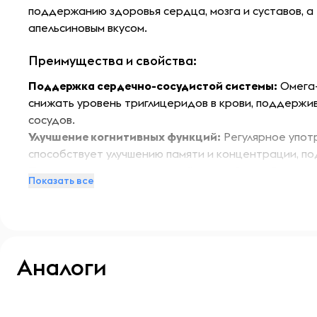
поддержанию здоровья сердца, мозга и суставов, 
апельсиновым вкусом.
Преимущества и свойства:
Поддержка сердечно-сосудистой системы:
Омега-
снижать уровень триглицеридов в крови, поддержи
сосудов.
Улучшение когнитивных функций:
Регулярное упот
способствует улучшению памяти и концентрации, п
Противовоспалительное действие:
Омега-3 помог
Показать все
воспалительные процессы в организме, что способс
снижению риска хронических заболеваний.
Особенности:
Аналоги
Avicenna Омега-3 производится из высококачествен
анчоусовые, скумбрия) и обогащен натуральным апе
делает его приятным на вкус и легким в употребле
-- : -- : --
-- : -- : --
антиоксиданты, которые защищают омега-3 жирные 