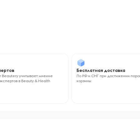
спертов
Бесплатная доставка
 Beautery учитывает мнение
По РФ и СНГ при достижении поро
экспертов в Beauty & Health
корзины