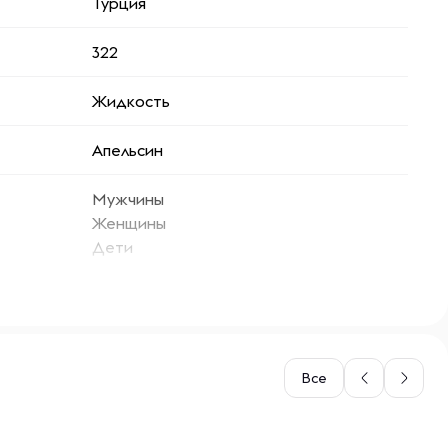
Турция
322
Жидкость
Апельсин
Мужчины
Женщины
Дети
Все
-- : -- : --