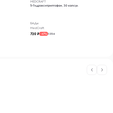
MEDCRAFT
5-Гидрокситриптофан, 30 капсул
БАДы
MedCraft
720
1 354
-47%