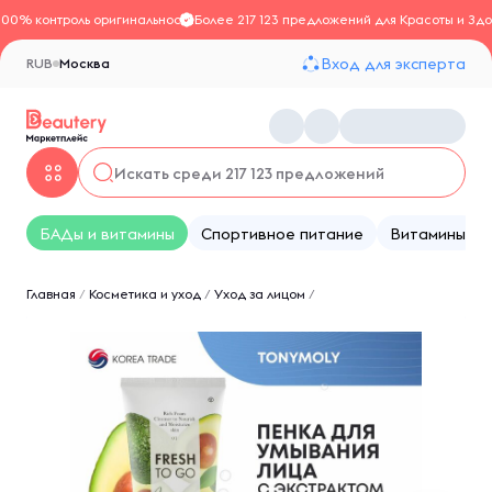
100% контроль оригинальности
Более 217 123 предложений для Красоты и Здо
Вход для эксперта
RUB
Москва
БАДы и витамины
Спортивное питание
Витамины
Главная
/
Косметика и уход
/
Уход за лицом
/