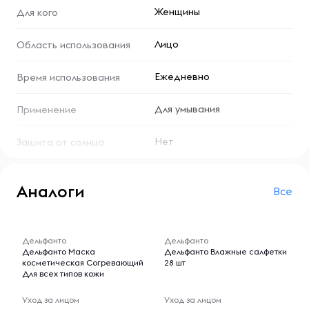
Женщины
Для кого
Лицо
Область использования
Ежедневно
Время использования
Для умывания
Применение
Нет
Защита от солнца
Аналоги
Все
-- : -- : --
-- : -- : --
Дельфанто
Дельфанто
Дельфанто Маска
Дельфанто Влажные салфетки
косметическая Согревающий
28 шт
Для всех типов кожи
Уход за лицом
Уход за лицом