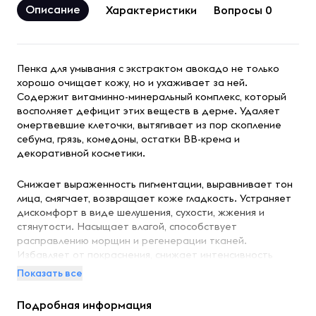
Описание
Характеристики
Вопросы 0
Пенка для умывания с экстрактом авокадо не только
хорошо очищает кожу, но и ухаживает за ней.
Содержит витаминно-минеральный комплекс, который
восполняет дефицит этих веществ в дерме. Удаляет
омертвевшие клеточки, вытягивает из пор скопление
себума, грязь, комедоны, остатки ВВ-крема и
декоративной косметики.
Снижает выраженность пигментации, выравнивает тон
лица, смягчает, возвращает коже гладкость. Устраняет
дискомфорт в виде шелушения, сухости, жжения и
стянутости. Насыщает влагой, способствует
расправлению морщин и регенерации тканей.
Избавляет от покраснения, снижает интенсивность
очагов воспаления.
Показать все
Подробная информация