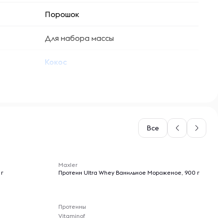
Порошок
Для набора массы
Кокос
Все
-- : -- : --
Maxler
 г
Протеин Ultra Whey Ванильное Мороженое, 900 г
Протеины
Vitaminof