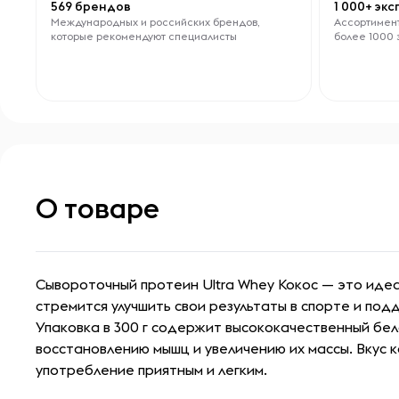
569 брендов
1 000+ эк
Международных и российских брендов,
Ассортимент
которые рекомендуют специалисты
более 1000 
О товаре
Сывороточный протеин Ultra Whey Кокос — это идеа
стремится улучшить свои результаты в спорте и по
Упаковка в 300 г содержит высококачественный бе
восстановлению мышц и увеличению их массы. Вкус 
употребление приятным и легким.