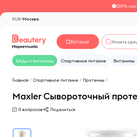
100% кон
RUB
Москва
Каталог
БАДы и витамины
Спортивное питание
Витамины
Главная
/
Спортивное питание
/
Протеины
/
Maxler Сывороточный протеи
0
вопросов
Поделиться