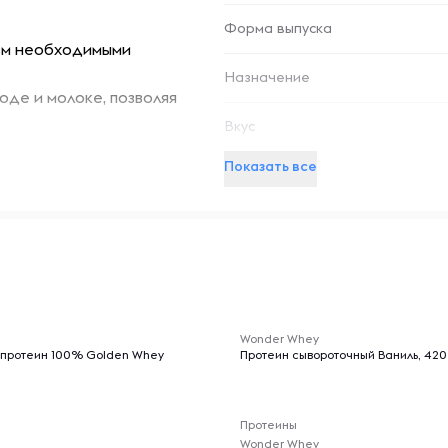
Форма выпуска
зм необходимыми
Назначение
оде и молоке, позволяя
Вкус
ие протеина приятным и
Показать все
повседневного питания,
ами. Продукт не содержит
ает его безопасным и
-- : -- : --
людей.
Wonder Whey
 протеин 100% Golden Whey
Протеин сывороточный Ваниль, 420
ых солнечных лучей и
Протеины
закрывать, чтобы сохранить
Wonder Whey