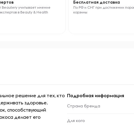
спертов
Бесплатная доставка
 Beautery учитывает мнение
По РФ и СНГ при достижении поро
экспертов в Beauty & Health
корзины
льное решение для тех, кто
Подробная информация
ддерживать здоровье.
Страна бренда
лок, способствующий
кокоса делает его
Для кого