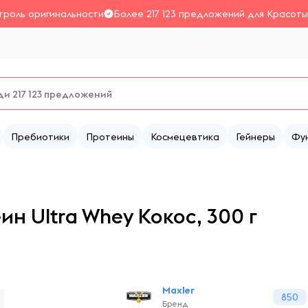
троль оригинальности
Более 217 123 предложений для Красоты
Пребиотики
Протеины
Космецевтика
Гейнеры
Фу
н Ultra Whey Кокос, 300 г
Maxler
850
Бренд