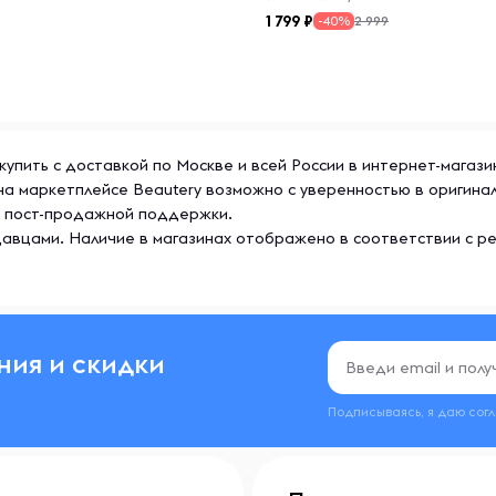
1 799
2 999
-40%
кокачественные спортивные
их активный образ жизни.
вых порошков, гейнеров,
 купить с доставкой по Москве и всей России в интернет-магаз
лучшить результаты
г на маркетплейсе Beautery возможно с уверенностью в оригин
axler отличается
же пост-продажной поддержки.
что делает её популярной
авцами. Наличие в магазинах отображено в соответствии с р
еса.
ния и скидки
Подписываясь, я даю сог