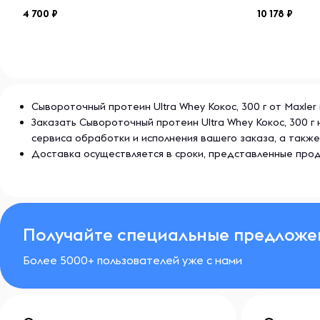
свежесть и качество продукта.
4 700
10 178
О бренде Maxler
Maxler — это известный бренд, предлагающий высо
добавки и питание для спортсменов и людей, ведущ
Maxler специализируется на производстве протеино
Сывороточный протеин Ultra Whey Кокос, 300 г от Maxler
аминокислот и других добавок, которые помогают у
Заказать Сывороточный протеин Ultra Whey Кокос, 300 
тренировок и поддерживать здоровье. Продукция M
сервиса обработки и исполнения вашего заказа, а так
передовыми формулами и высокой эффективностью, 
Доставка осуществляется в сроки, представленные прод
среди профессиональных атлетов и любителей фитн
Получайте специальные предложе
Более 5000+ пользователей уже с нами