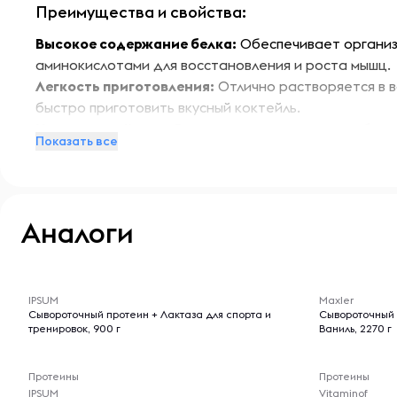
Преимущества и свойства:
Высокое содержание белка:
Обеспечивает органи
аминокислотами для восстановления и роста мышц.
Легкость приготовления:
Отлично растворяется в в
быстро приготовить вкусный коктейль.
Натуральный вкус:
Вкус кокоса делает употреблен
Показать все
разнообразным.
Особенности:
Ultra Whey подходит как для тренировок, так и для 
Аналоги
обеспечивая ваш организм необходимыми нутриент
искусственных красителей и консервантов, что дел
-- : -- : --
-- : -- : --
натуральным выбором для спортсменов и активных 
IPSUM
Maxler
Сывороточный протеин + Лактаза для спорта и
Сывороточный
Условия хранения:
тренировок, 900 г
Ваниль, 2270 г
Хранить в сухом и прохладном месте, вдали от прям
Протеины
Протеины
источников влаги. После открытия упаковки плотно 
IPSUM
Vitaminof