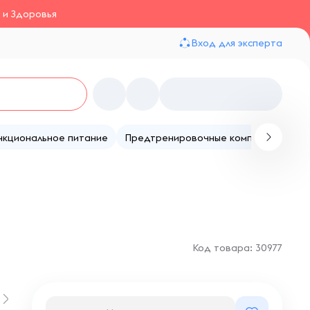
 и Здоровья
Вход для эксперта
нкциональное питание
Предтренировочные комплексы
Те
Код товара: 30977