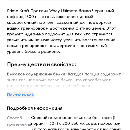
Prime Kraft Протеин Whey Ultimate банка Черничный
маффин, 1800 г — это высококачественный
сывороточный протеин, созданный для поддержки
ваших тренировок и достижения фитнес-целей. Этот
продукт идеально подходит для тех, кто стремится
увеличить мышечную массу, улучшить восстановление
после тренировок и поддерживать оптимальный
уровень белка в рационе.
Преимущества и свойства:
Высокое содержание белка:
Каждая порция содержит
значительное количество белка, что способствует
росту и восстановлению мышечной ткани.
Быстрое усвоение:
Сывороточный протеин быстро
Показать все
усваивается организмом, обеспечивая мгновенное
поступление аминокислот в мышцы.
Подробная информация
Низкое содержание жиров и углеводов:
Продукт
идеально подходит для тех, кто следит за
Смешайте две мерные ложки без горки (1
Способ
калорийностью своего рациона и стремится к снижению
порция - 30 г) с 200-250 мл воды, молока или
применения
жировой массы.
другого напитка (в зависимости от вкусовых