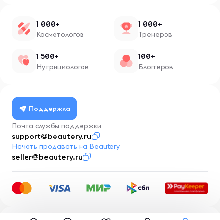
1 000+
1 000+
Косметологов
Тренеров
1 500+
100+
Нутрициологов
Блоггеров
Поддержка
Почта службы поддержки
support@beautery.ru
Начать продавать на Beautery
seller@beautery.ru