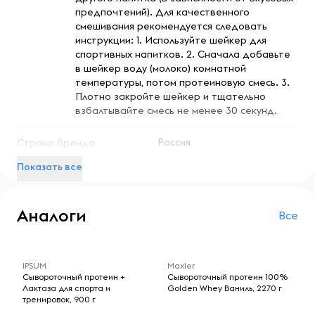
Восхитительный вкус:
Вкус черничного маффина
предпочтений). Для качественного
делает каждую порцию настоящим удовольствием, что
смешивания рекомендуется следовать
помогает поддерживать мотивацию к регулярному
инструкции: 1. Используйте шейкер для
употреблению.
спортивных напитков. 2. Сначала добавьте
Поддержка иммунной системы:
Протеин обогащен
в шейкер воду (молоко) комнатной
витаминами и минералами, которые способствуют
температуры, потом протеиновую смесь. 3.
укреплению иммунитета и общему здоровью организма.
Плотно закройте шейкер и тщательно
взбалтывайте смесь не менее 30 секунд.
Особенности:
Россия
Страна бренда
Prime Kraft Протеин Whey Ultimate отличается высокой
степенью очистки и отсутствием ненужных добавок.
Показать все
Продукт разработан для спортсменов и активных
Мужчины
Для кого
людей, которые ценят качество и эффективность.
Женщины
Благодаря удобной упаковке в 1800 г, вы всегда будете
Аналоги
иметь под рукой достаточный запас протеина для
Все
Черника
Вкус
достижения своих целей.
-- : -- : --
-- : -- : --
Сывороточный
Тип протеина
Условия хранения:
IPSUM
Maxler
Сывороточный протеин +
Сывороточный протеин 100%
Храните продукт в сухом и прохладном месте,
Лактаза для спорта и
Golden Whey Ваниль, 2270 г
защищенном от прямых солнечных лучей. После
тренировок, 900 г
открытия упаковки рекомендуется использовать