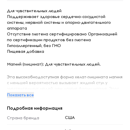
Для чувствительных людей
Поддерживает здоровье сердечно-сосудистой
системы, нервной системы и опорно-двигательного
аппарата
Отсутствие глютена сертифицировано Организацией
по сертификации продуктов без глютена
Гипоаллергенный, без ГМО
Пищевая добавка
Магний (глицинат): Для чувствительных людей.
Эта высокобиодоступная форма хелат-глицината магния
с меньшей вероятностью вызывает жидкий стул у
чувствительных людей, чем другие формы магния. Этот
жизненно важный минерал также помогает организму
Показать все
использовать определенные витамины, включая витамин
B6, витамин C и витамин E. Магний способствует
Подробная информация
метаболизму углеводов, аминокислот и жиров, а также
выработке энергии и усвоению кальция, фосфора,
США
Страна бренда
натрия. калий. Он участвует во многих реакциях
организма, таких как сокращение и расслабление мышц