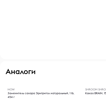
Аналоги
-- : -- : --
-- : -- : --
NOW
SHROOM SHR
Заменитель сахара Эритритол натуральный, 1 lb,
Какао BRAIN, 15
454 г