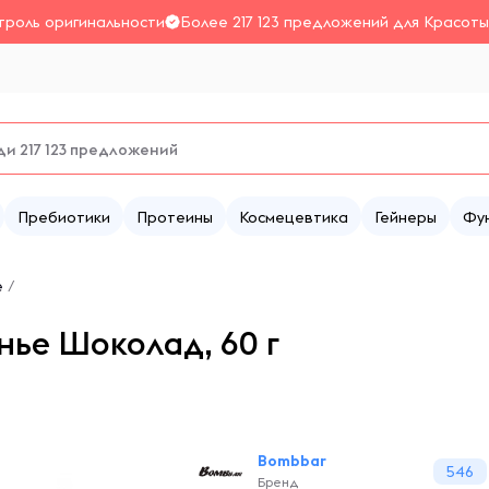
троль оригинальности
Более 217 123 предложений для Красоты
Пребиотики
Протеины
Космецевтика
Гейнеры
Фу
е
/
ье Шоколад, 60 г
Bombbar
546
Бренд