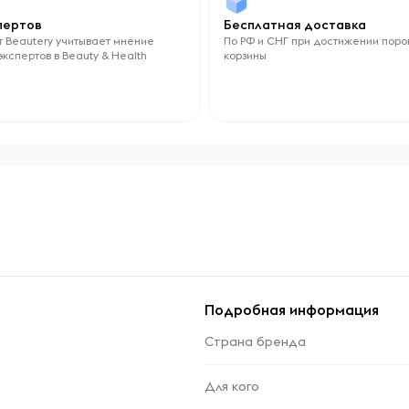
спертов
Бесплатная доставка
 Beautery учитывает мнение
По РФ и СНГ при достижении поро
экспертов в Beauty & Health
корзины
Подробная информация
Страна бренда
Для кого