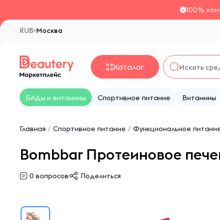
100% кон
RUB
Москва
Каталог
БАДы и витамины
Спортивное питание
Витамины
Главная
/
Спортивное питание
/
Функциональное питани
Bombbar Протеиновое печен
0
вопросов
Поделиться