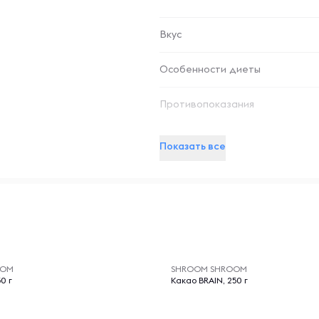
Вкус
Особенности диеты
Противопоказания
Показать все
-- : -- : --
OOM
SHROOM SHROOM
0 г
Какао BRAIN, 250 г