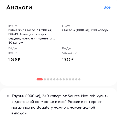
нарушениями метаболизма. Перед
повреждена. Хранить вне досягаемости детей.
Аналоги
приемом проконсультируйтесь с
Все
врачом. Не превышайте указанную
дозировку. Меры предосторожности:
-- : -- : --
-- : -- : --
хранить в недоступном для детей
IPSUM
NOW
месте. Избегайте приема при
Рыбий жир Омега-3 (1200 мг)
Омега 3 (1000 мг), 200 капсул
индивидуальной непереносимости
EPA+DHA концентрат для
компонентов. Производитель не
сердца, мозга и иммунитета,
60 капсул
несет ответственности за любой
вред, причиненный в результате
БАДы
БАДы
ненадлежащего использования или
IPSUM
Vitaminof
хранения продукта.
1 628
1 933
Таурин (1000 мг), 240 капсул от Source Naturals купить
с доставкой по Москве и всей России в интернет-
магазинах на Beautery можно с максимальной
выгодой.