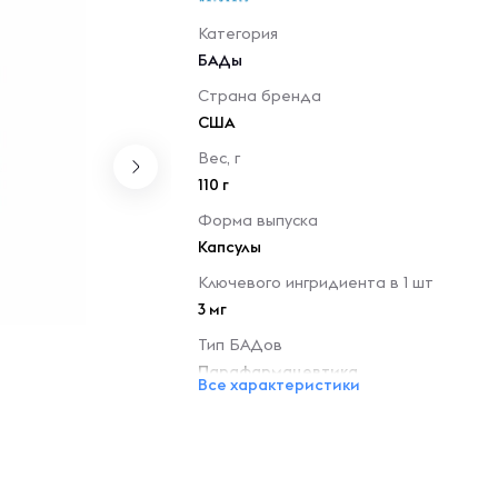
Категория
БАДы
Страна бренда
США
Вес, г
110 г
Форма выпуска
Капсулы
Ключевого ингридиента в 1 шт
3 мг
Тип БАДов
Парафармацевтика
Все характеристики