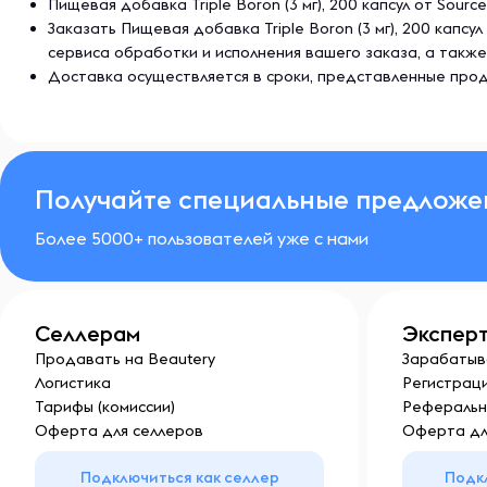
Пищевая добавка Triple Boron (3 мг), 200 капсул от Sour
Заказать Пищевая добавка Triple Boron (3 мг), 200 кап
Не использовать, если наклейка для защиты от нес
сервиса обработки и исполнения вашего заказа, а так
повреждена или отсутствует. хранить в недоступно
Доставка осуществляется в сроки, представленные прод
Получайте специальные предложе
Более 5000+ пользователей уже с нами
Селлерам
Экспер
Продавать на Beautery
Зарабатыв
Логистика
Регистраци
Тарифы (комиссии)
Реферальн
Оферта для селлеров
Оферта дл
Подключиться как селлер
Подк