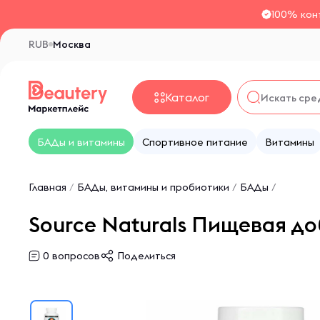
100% кон
RUB
Москва
Каталог
БАДы и витамины
Спортивное питание
Витамины
Главная
/
БАДы, витамины и пробиотики
/
БАДы
/
Source Naturals Пищевая доба
0
вопросов
Поделиться