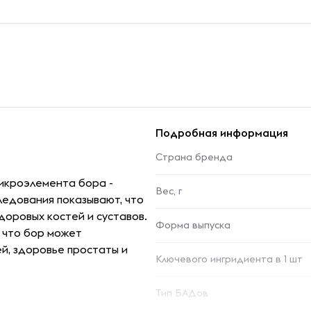
Подробная информация
Страна бренда
микроэлемента бора -
Вес, г
ледования показывают, что
доровых костей и суставов.
Форма выпуска
 что бор может
й, здоровье простаты и
Ключевого ингридиента в 1 шт
Тип БАДов