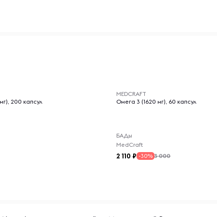
) и стеарат магния.
-- : -- : --
ютена, сои или пшеницы. Не
MEDCRAFT
х красителей,
мг), 200 капсул
Омега 3 (1620 мг), 60 капсул
БАДы
MedCraft
ь, кормите грудью, имеете
2 110
3 000
-30%
 заместительную
чом перед использованием