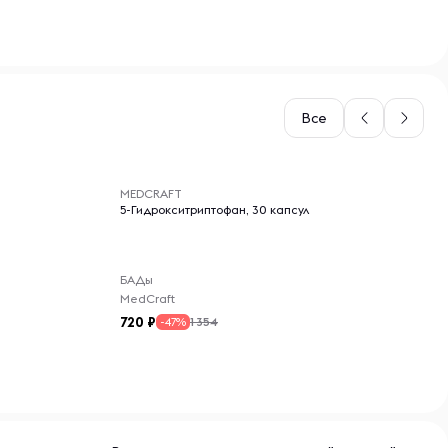
Все
-- : -- : --
MEDCRAFT
5-Гидрокситриптофан, 30 капсул
БАДы
MedCraft
720
1 354
-47%