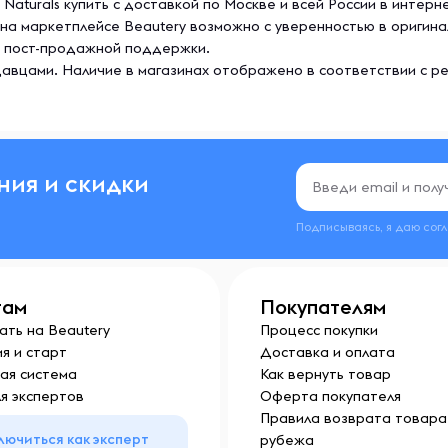
ce Naturals купить с доставкой по Москве и всей России в инте
сул на маркетплейсе Beautery возможно с уверенностью в ориги
анкционированного вскрытия
же пост-продажной поддержки.
м для детей месте.
авцами. Наличие в магазинах отображено в соответствии с р
ния и скидки
Подписываясь, я даю сог
там
Покупателям
ать на Beautery
Процесс покупки
я и старт
Доставка и оплата
ая система
Как вернуть товар
я экспертов
Оферта покупателя
Правила возврата товара 
лючиться как эксперт
рубежа