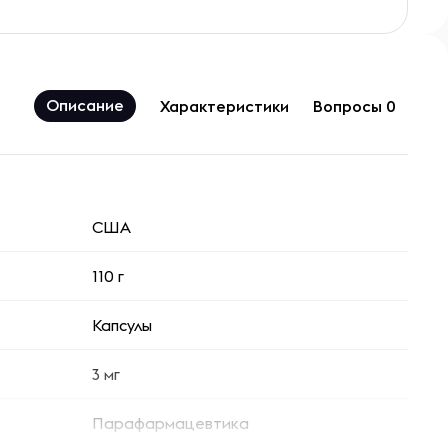
Описание
Характеристики
Вопросы 0
США
110 г
Капсулы
3 мг
Парафармацевтика