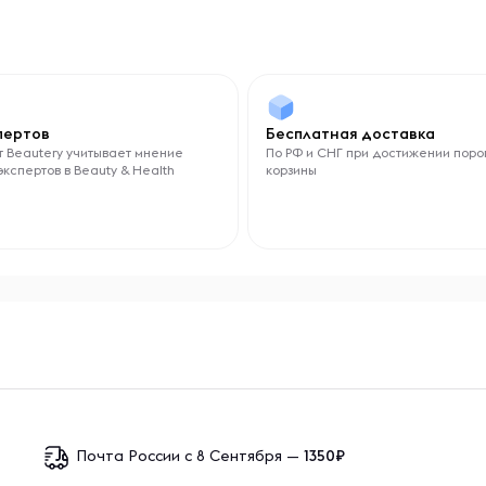
спертов
Бесплатная доставка
 Beautery учитывает мнение
По РФ и СНГ при достижении поро
экспертов в Beauty & Health
корзины
Почта России с 8 Сентября —
1350₽