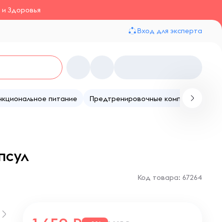
 и Здоровья
Вход для эксперта
нкциональное питание
Предтренировочные комплексы
Те
псул
Код товара: 67264