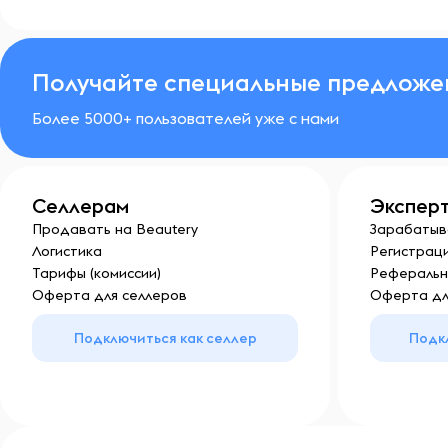
Получайте специальные предложе
Более 5000+ пользователей уже с нами
Селлерам
Экспер
Продавать на Beautery
Зарабатыв
Логистика
Регистраци
Тарифы (комиссии)
Реферальн
Оферта для селлеров
Оферта дл
Подключиться как селлер
Подк