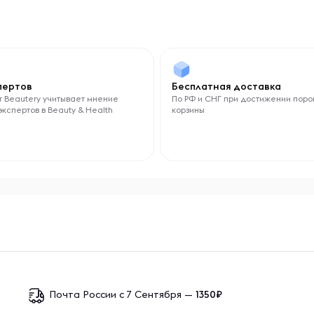
спертов
Бесплатная доставка
 Beautery учитывает мнение
По РФ и СНГ при достижении поро
экспертов в Beauty & Health
корзины
Почта России с 7 Сентября —
1350₽