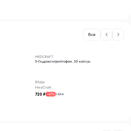
Все
-- : -- : --
MEDCRAFT
5-Гидрокситриптофан, 30 капсул
БАДы
MedCraft
720
1 354
-47%