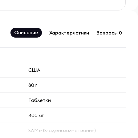
Описание
Характеристики
Вопросы 0
США
80 г
Таблетки
400 мг
SAMe (S-аденозилметионин)