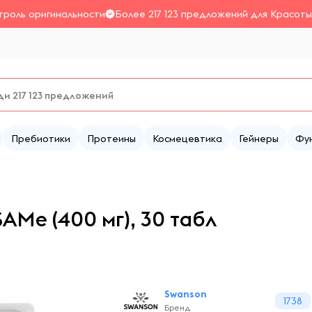
троль оригинальности
Более 217 123 предложений для Красоты
Пребиотики
Протеины
Космецевтика
Гейнеры
Фу
Me (400 мг), 30 табл
Swanson
1738
Бренд