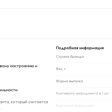
Подробная информация
Страна бренда
овому настроению и
Вес, г
Форма выпуска
ильности
Ключевого ингридиента в 1 шт
анта, который считается
Ключевой ингредиент
.