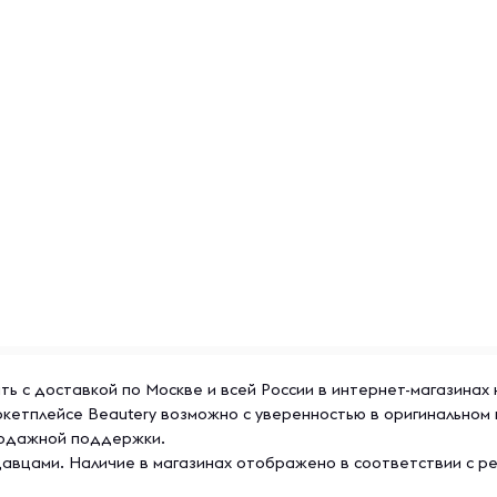
зовать, если защитная
сте.
ить с доставкой по Москве и всей России в интернет-магазинах
аркетплейсе Beautery возможно с уверенностью в оригинальном
продажной поддержки.
авцами. Наличие в магазинах отображено в соответствии с р