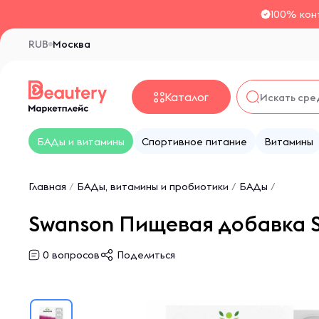
100% кон
RUB
Москва
Каталог
БАДы и витамины
Спортивное питание
Витамины
Главная
/
БАДы, витамины и пробиотики
/
БАДы
/
Swanson Пищевая добавка SA
0
вопросов
Поделиться