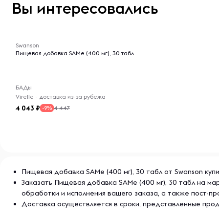
Вы интересовались
Хранить в недоступном для детей месте. Не исполь
-- : -- : --
пленка повреждена. Хранить в сухом прохладном ме
Swanson
Пищевая добавка SAMe (400 мг), 30 табл
БАДы
Virelle - доставка из-за рубежа
4 043
4 447
-9%
Пищевая добавка SAMe (400 мг), 30 табл от Swanson куп
Заказать Пищевая добавка SAMe (400 мг), 30 табл на м
обработки и исполнения вашего заказа, а также пост-
Доставка осуществляется в сроки, представленные прод