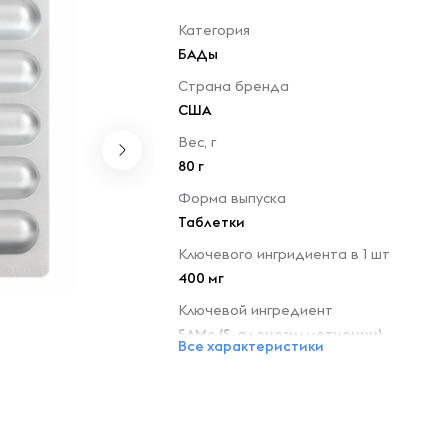
Категория
БАДы
Страна бренда
США
Вес, г
80 г
Форма выпуска
Таблетки
Ключевого ингридиента в 1 шт
400 мг
Ключевой ингредиент
SAMe (S-аденозилметионин)
Все характеристики