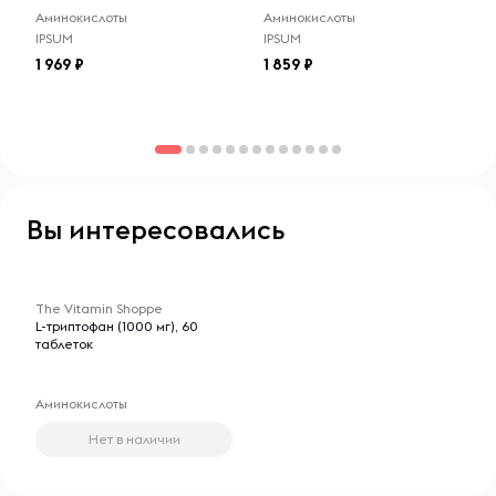
Продукт имеет защиту от вскрытия. Не используйте,
Аминокислоты
Аминокислоты
если наружная защитная пленка повреждена или
IPSUM
IPSUM
отсутствует.
1 969
1 859
Вы интересовались
-- : -- : --
The Vitamin Shoppe
L-триптофан (1000 мг), 60
таблеток
Аминокислоты
Нет в наличии