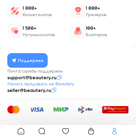
1 000+
1 000+
Косметологов
Тренеров
1 500+
100+
Нутрициологов
Блоггеров
Поддержка
Почта службы поддержки
support@beautery.ru
Начать продавать на Beautery
seller@beautery.ru
Разработка
BusinessMentor.ru