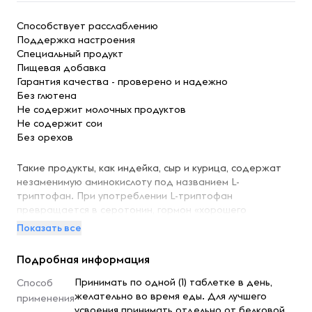
Способствует расслаблению
Поддержка настроения
Специальный продукт
Пищевая добавка
Гарантия качества - проверено и надежно
Без глютена
Не содержит молочных продуктов
Не содержит сои
Без орехов
Такие продукты, как индейка, сыр и курица, содержат
незаменимую аминокислоту под названием L-
триптофан. При употреблении L-триптофан
превращается в серотонин, гормон «хорошего
самочувствия», который поддерживает ваше
Показать все
настроение и способствует расслаблению.
Подробная информация
Рекомендации по применению
Принимать по одной (1) таблетке в день,
Способ
Принимать по одной (1) таблетке в день, желательно во
желательно во время еды. Для лучшего
применения
время еды. Для лучшего усвоения принимать отдельно
усвоения принимать отдельно от белковой