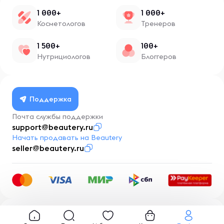
1 000+
1 000+
Косметологов
Тренеров
1 500+
100+
Нутрициологов
Блоггеров
Поддержка
Почта службы поддержки
support@beautery.ru
Начать продавать на Beautery
seller@beautery.ru
Разработка
BusinessMentor.ru