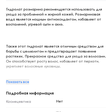
Гидролат розмарина рекомендуется использовать для
ухода за проблемной и жирной кожей. Розмариновая
вода является мощным антиоксидантом, избавляет от
воспалений, угревой сыпи и акнэ.
Также этот гидролат является отличным средством для
борьбы с целлюлитом и предотвращает появление
растяжек. Прекрасное средство для ухода за волосами.
Он способствует росту волос, избавляет от перхоти,
укрепляет волосяные луковицы.
Показать все
Для мужчин он отлично выполнит функции лосьона после
Подробная информация
бритья, т.к. прекрасно заживляет микротравмы и дарит
ощущение свежести.
Нет
Космецевтика