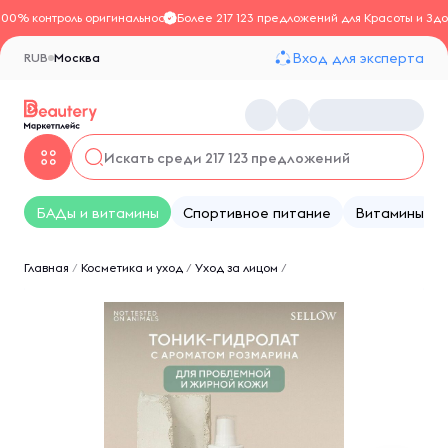
100% контроль оригинальности
Более 217 123 предложений для Красоты и Здо
Вход для эксперта
RUB
Москва
БАДы и витамины
Спортивное питание
Витамины
Главная
/
Косметика и уход
/
Уход за лицом
/