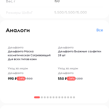
150
Вес, г
5.500/5.500/15.000
Размеры ШхВхГ
Аналоги
Все
-- : -- : --
-- : -- : --
Дельфанто
Дельфанто
Дельфанто Маска
Дельфанто Влажные салфетки
косметическая Согревающий
28 шт
Для всех типов кожи
Уход за лицом
Уход за лицом
Дельфанто
Дельфанто
990
550
1 500
1 200
-34%
-54%