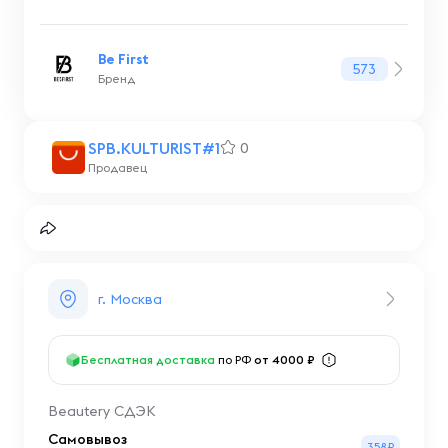
Be First
573
Бренд
SPB.KULTURIST#1
0
Продавец
г. Москва
Бесплатная доставка
по РФ
от 4000 ₽
Beautery СДЭК
Самовывоз
358₽