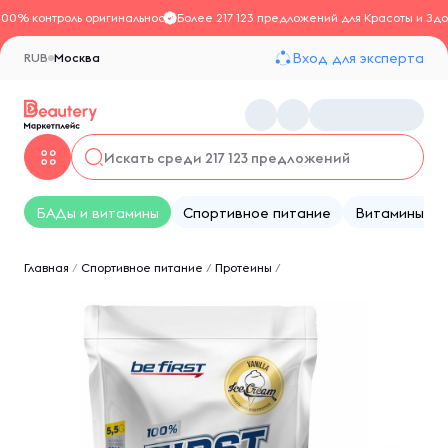
100% контроль оригинальности
Более 217 123 предложений для Красоты и Здо
Вход для эксперта
RUB
Москва
БАДы и витамины
Спортивное питание
Витамины
Главная
/
Спортивное питание
/
Протеины
/