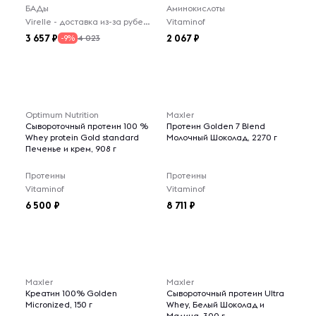
БАДы
Аминокислоты
Virelle - доставка из-за рубежа
Vitaminof
3 657
2 067
4 023
-9%
Optimum Nutrition
Maxler
Сывороточный протеин 100 %
Протеин Golden 7 Blend
Whey protein Gold standard
Молочный Шоколад, 2270 г
Печенье и крем, 908 г
Протеины
Протеины
Vitaminof
Vitaminof
6 500
8 711
Maxler
Maxler
Креатин 100% Golden
Сывороточный протеин Ultra
Micronized, 150 г
Whey, Белый Шоколад и
Малина, 300 г