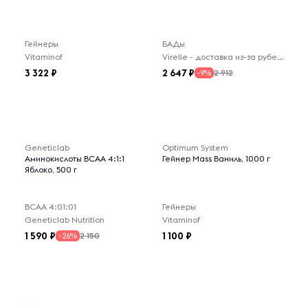
Гейнеры
БАДы
Vitaminof
Virelle - доставка из-за рубежа
3 322
2 647
2 912
-9%
Geneticlab
Optimum System
Аминокислоты BCAA 4:1:1
Гейнер Mass Ваниль, 1000 г
Яблоко, 500 г
ВСАА 4:01:01
Гейнеры
Geneticlab Nutrition
Vitaminof
1 590
1 100
2 150
-26%