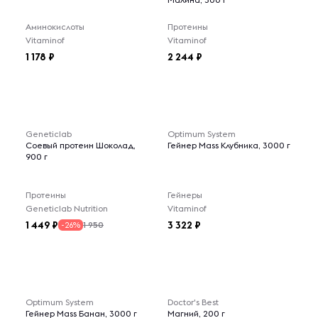
Аминокислоты
Протеины
Vitaminof
Vitaminof
1 178
2 244
Geneticlab
Optimum System
Соевый протеин Шоколад,
Гейнер Mass Клубника, 3000 г
900 г
Протеины
Гейнеры
Geneticlab Nutrition
Vitaminof
1 449
3 322
1 950
-26%
Optimum System
Doctor's Best
Гейнер Mass Банан, 3000 г
Магний, 200 г