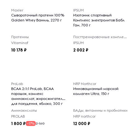
Maxler
IPSUM
Сывороточный протеин 100%
Изотоник спортивный
Golden Whey Ваниль, 2270 г
Комплекс электролитов Бабл
Гам, 700 г
Протеины
Посттренировочные комплексы
Vitaminof
IPSUM
10 178
2 002
ProLab
NRP Northcor
BCAA 2:1:1 ProLab, БСАА
Инновационный морской
порошок, комлекс
коллаген Ultra, 150 г
аминокислот, жиросжигатель
для похудения, яблоко, 300 г
Аминокислоты
БАДы, витамины и пробиотики
PROLAB
NRP northcor
1 800
12 000
2 160
-17%