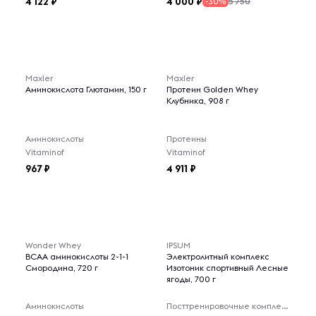
4 122
4 000
5 750
-30%
Maxler
Maxler
Аминокислота Глютамин, 150 г
Протеин Golden Whey
Клубника, 908 г
Аминокислоты
Протеины
Vitaminof
Vitaminof
967
4 911
Wonder Whey
IPSUM
BCAA аминокислоты 2-1-1
Электролитный комплекс
Смородина, 720 г
Изотоник спортивный Лесные
ягоды, 700 г
Аминокислоты
Посттренировочные комплексы