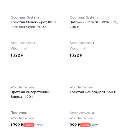
Optimum System
Optimum System
Креатин Моногидрат 100%
Цитруллин Малат 100% Pure,
Pure Без вкуса, 200 г
200 г
Аминокислоты
Аминокислоты
Vitaminof
Vitaminof
1 322
1 322
Wonder Whey
Wonder Whey
Протеин сывороточный
Креатин моногидрат, 360 г
Ваниль, 420 г
Протеины
Аминокислоты
Wonder Whey
Wonder Whey
1 799
999
2 999
1 699
-40%
-41%