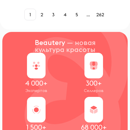
1
2
3
4
5
...
262
Beautery
— новая
культура красоты
4 000+
300+
Экспертов
Селлеров
1 500+
68 000+