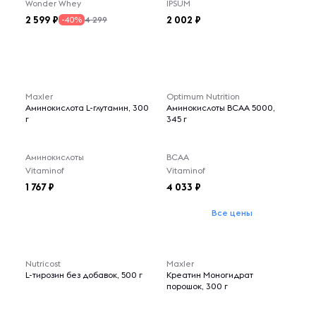
Wonder Whey
IPSUM
2 599
2 002
4 299
-40%
Maxler
Optimum Nutrition
Аминокислота L-глутамин, 300
Аминокислоты BCAA 5000,
г
345 г
Аминокислоты
BCAA
Vitaminof
Vitaminof
1 767
4 033
Все цены
Nutricost
Maxler
L-тирозин без добавок, 500 г
Креатин Моногидрат
порошок, 300 г