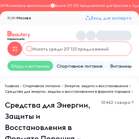
100% контроль оригинальности
Более 217 123 предложений для Красоты и Здо
Вход для эксперта
RUB
Москва
БАДы и витамины
Спортивное питание
Витамины
Главная
/
Спортивное питание
/
Энергия, защита и восстановление
/
Средства для энергии, защиты и восстановления в формате порошка
/
10462 товара
↑
Средства для Энергии,
Защиты и
Восстановления в
Формате Порошка –