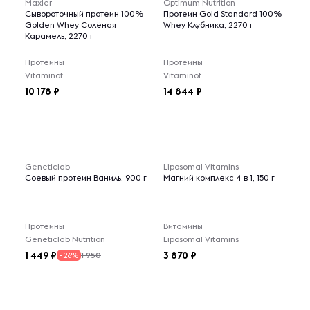
Maxler
Optimum Nutrition
Сывороточный протеин 100%
Протеин Gold Standard 100%
Golden Whey Солёная
Whey Клубника, 2270 г
Карамель, 2270 г
Протеины
Протеины
Vitaminof
Vitaminof
10 178
14 844
Geneticlab
Liposomal Vitamins
Соевый протеин Ваниль, 900 г
Магний комплекс 4 в 1, 150 г
Протеины
Витамины
Geneticlab Nutrition
Liposomal Vitamins
1 449
3 870
1 950
-26%