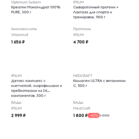
Optimum System
IPSUM
Креатин Моногидрат 100%
Сывороточный протеин +
PURE, 300 г
Лактаза для спорта и
тренировок, 900 г
Аминокислоты
Протеины
Vitaminof
IPSUM
1 656
4 700
IPSUM
MEDCRAFT
Детокс комплекс с
Коллаген ULTRA с витамином
клетчаткой, хлорофиллами и
C, 500 г
пребиотиками из 26
компонентов, 300 г
БАДы
БАДы
IPSUM
MedCraft
2 999
1 800
3 000
-40%