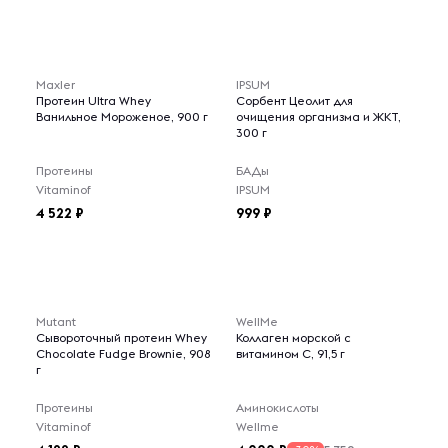
Maxler
IPSUM
Протеин Ultra Whey
Сорбент Цеолит для
Ванильное Мороженое, 900 г
очищения организма и ЖКТ,
300 г
Протеины
БАДы
Vitaminof
IPSUM
4 522
999
Mutant
WellMe
Сывороточный протеин Whey
Коллаген морской с
Chocolate Fudge Brownie, 908
витамином С, 91,5 г
г
Протеины
Аминокислоты
Vitaminof
Wellme