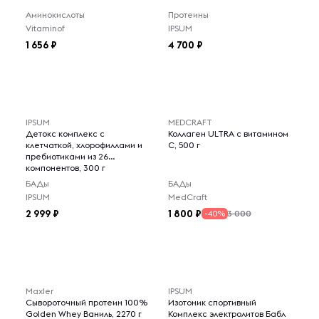
Аминокислоты
Протеины
Vitaminof
IPSUM
1 656
4 700
IPSUM
MEDCRAFT
Детокс комплекс с
Коллаген ULTRA с витамином
клетчаткой, хлорофиллами и
C, 500 г
пребиотиками из 26
компонентов, 300 г
БАДы
БАДы
IPSUM
MedCraft
2 999
1 800
3 000
-40%
Maxler
IPSUM
Сывороточный протеин 100%
Изотоник спортивный
Golden Whey Ваниль, 2270 г
Комплекс электролитов Бабл