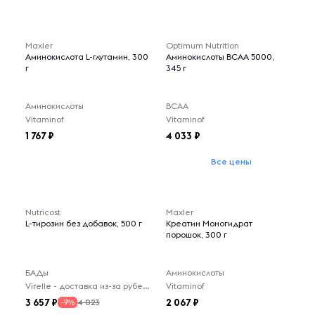
Maxler
Optimum Nutrition
Аминокислота L-глутамин, 300
Аминокислоты BCAA 5000,
г
345 г
Аминокислоты
BCAA
Vitaminof
Vitaminof
1 767
4 033
Все цены
Nutricost
Maxler
L-тирозин без добавок, 500 г
Креатин Моногидрат
порошок, 300 г
БАДы
Аминокислоты
Virelle - доставка из-за рубежа
Vitaminof
3 657
2 067
4 023
-9%