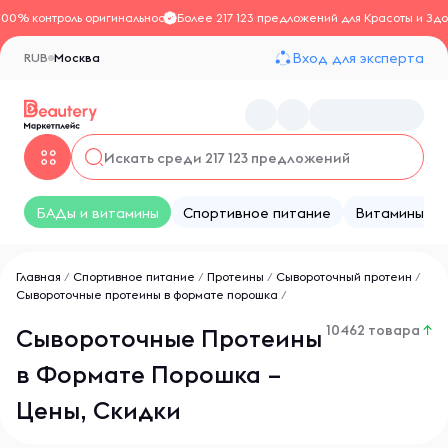
100% контроль оригинальности
Более 217 123 предложений для Красоты и Здо
Вход для эксперта
RUB
Москва
БАДы и витамины
Спортивное питание
Витамины
Главная
/
Спортивное питание
/
Протеины
/
Сывороточный протеин
/
Сывороточные протеины в формате порошка
/
10462 товара
↑
Сывороточные Протеины
в Формате Порошка –
Цены, Скидки