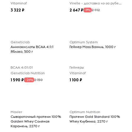
Vitaminof
Virelle - доставка из-за рубежа
3 322
2 647
2 912
-9%
Geneticlab
Optimum System
Аминокислоты BCAA 4:1:1
Гейнер Mass Ваниль, 1000 г
Яблоко, 500 г
ВСАА 4:01:01
Гейнеры
Geneticlab Nutrition
Vitaminof
1 590
1 100
2 150
-26%
Maxler
Optimum Nutrition
Сывороточный протеин 100%
Протеин Gold Standard 100%
Golden Whey Солёная
Whey Клубника, 2270 г
Карамель, 2270 г