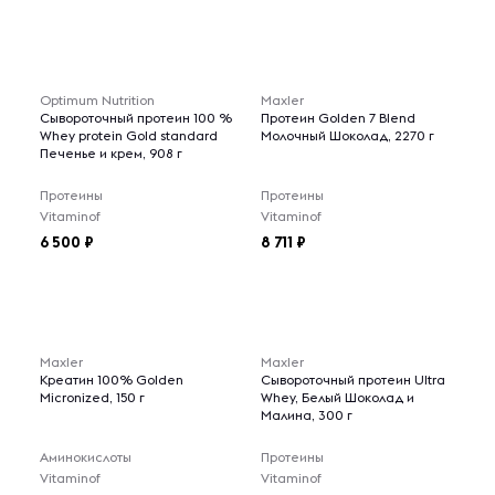
Optimum Nutrition
Maxler
Сывороточный протеин 100 %
Протеин Golden 7 Blend
Whey protein Gold standard
Молочный Шоколад, 2270 г
Печенье и крем, 908 г
Протеины
Протеины
Vitaminof
Vitaminof
6 500
8 711
Maxler
Maxler
Креатин 100% Golden
Сывороточный протеин Ultra
Micronized, 150 г
Whey, Белый Шоколад и
Малина, 300 г
Аминокислоты
Протеины
Vitaminof
Vitaminof