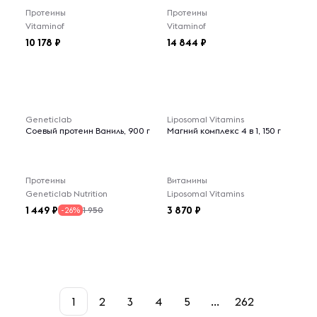
Протеины
Протеины
Vitaminof
Vitaminof
10 178
14 844
Geneticlab
Liposomal Vitamins
Соевый протеин Ваниль, 900 г
Магний комплекс 4 в 1, 150 г
Протеины
Витамины
Geneticlab Nutrition
Liposomal Vitamins
1 449
3 870
1 950
-26%
1
2
3
4
5
...
262