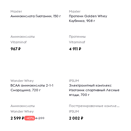
Maxler
Maxler
Аминокислота Глютамин, 150 г
Протеин Golden Whey
Клубника, 908 г
Аминокислоты
Протеины
Vitaminof
Vitaminof
967
4 911
Wonder Whey
IPSUM
BCAA аминокислоты 2-1-1
Электролитный комплекс
Смородина, 720 г
Изотоник спортивный Лесные
ягоды, 700 г
Аминокислоты
Посттренировочные комплексы
Wonder Whey
IPSUM
2 599
2 002
4 299
-40%