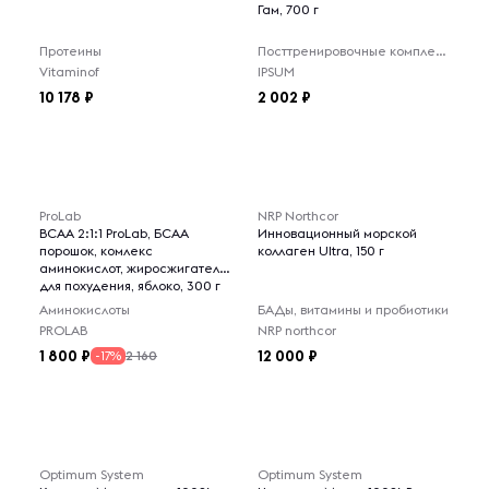
Гам, 700 г
Протеины
Посттренировочные комплексы
Vitaminof
IPSUM
10 178
2 002
ProLab
NRP Northcor
BCAA 2:1:1 ProLab, БСАА
Инновационный морской
порошок, комлекс
коллаген Ultra, 150 г
аминокислот, жиросжигатель
для похудения, яблоко, 300 г
Аминокислоты
БАДы, витамины и пробиотики
PROLAB
NRP northcor
1 800
12 000
2 160
-17%
Optimum System
Optimum System