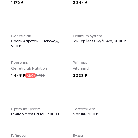
1 178
2 244
Geneticlab
Optimum System
Соевый протеин Шоколад,
Гейнер Mass Клубника, 3000 г
900 г
Протеины
Гейнеры
Geneticlab Nutrition
Vitaminof
1 449
3 322
1 950
-26%
Optimum System
Doctor's Best
Гейнер Mass Банан, 3000 г
Магний, 200 г
Гейнеры
БАДы