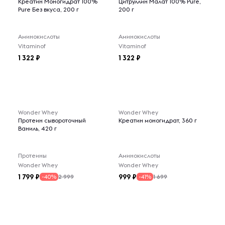
Креатин Моногидрат 100%
Цитруллин Малат 100% Pure,
Pure Без вкуса, 200 г
200 г
Аминокислоты
Аминокислоты
Vitaminof
Vitaminof
1 322
1 322
Wonder Whey
Wonder Whey
Протеин сывороточный
Креатин моногидрат, 360 г
Ваниль, 420 г
Протеины
Аминокислоты
Wonder Whey
Wonder Whey
1 799
999
2 999
1 699
-40%
-41%