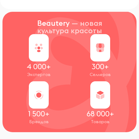
Beautery
— новая
культура красоты
4 000+
300+
Экспертов
Селлеров
1 500+
68 000+
Брендов
Товаров