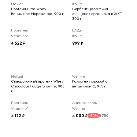
Maxler
IPSUM
Протеин Ultra Whey
Сорбент Цеолит для
Ванильное Мороженое, 900 г
очищения организма и ЖКТ,
300 г
Протеины
БАДы
Vitaminof
IPSUM
4 522
999
Mutant
WellMe
Сывороточный протеин Whey
Коллаген морской с
Chocolate Fudge Brownie, 908
витамином С, 91,5 г
г
Протеины
Аминокислоты
Vitaminof
Wellme
4 122
4 000
5 750
-30%