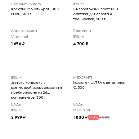
Optimum System
IPSUM
Креатин Моногидрат 100%
Сывороточный протеин +
PURE, 300 г
Лактаза для спорта и
тренировок, 900 г
Аминокислоты
Протеины
Vitaminof
IPSUM
1 656
4 700
IPSUM
MEDCRAFT
Детокс комплекс с
Коллаген ULTRA с витамином
клетчаткой, хлорофиллами и
C, 500 г
пребиотиками из 26
компонентов, 300 г
БАДы
БАДы
IPSUM
MedCraft
2 999
1 800
3 000
-40%