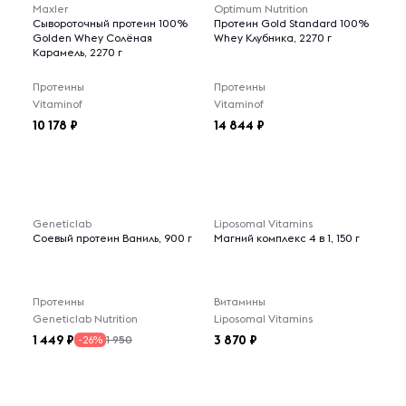
Maxler
Optimum Nutrition
Сывороточный протеин 100%
Протеин Gold Standard 100%
Golden Whey Солёная
Whey Клубника, 2270 г
Карамель, 2270 г
Протеины
Протеины
Vitaminof
Vitaminof
10 178
14 844
Geneticlab
Liposomal Vitamins
Соевый протеин Ваниль, 900 г
Магний комплекс 4 в 1, 150 г
Протеины
Витамины
Geneticlab Nutrition
Liposomal Vitamins
1 449
3 870
1 950
-26%