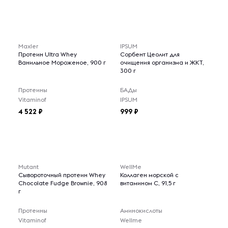
Maxler
IPSUM
Протеин Ultra Whey
Сорбент Цеолит для
Ванильное Мороженое, 900 г
очищения организма и ЖКТ,
300 г
Протеины
БАДы
Vitaminof
IPSUM
4 522
999
Mutant
WellMe
Сывороточный протеин Whey
Коллаген морской с
Chocolate Fudge Brownie, 908
витамином С, 91,5 г
г
Протеины
Аминокислоты
Vitaminof
Wellme