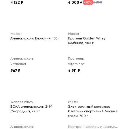
4 122
4 000
5 750
-30%
Maxler
Maxler
Аминокислота Глютамин, 150 г
Протеин Golden Whey
Клубника, 908 г
Аминокислоты
Протеины
Vitaminof
Vitaminof
967
4 911
Wonder Whey
IPSUM
BCAA аминокислоты 2-1-1
Электролитный комплекс
Смородина, 720 г
Изотоник спортивный Лесные
ягоды, 700 г
Аминокислоты
Посттренировочные комплексы