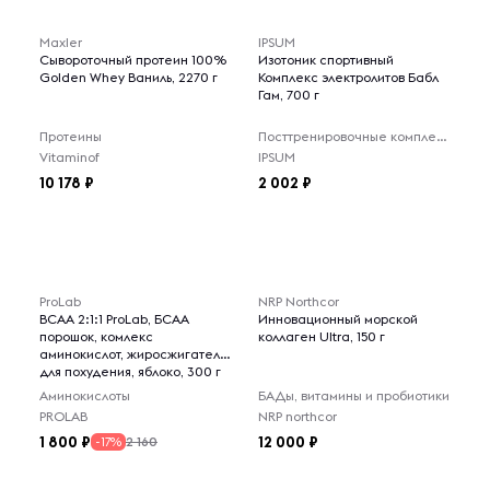
Maxler
IPSUM
Сывороточный протеин 100%
Изотоник спортивный
Golden Whey Ваниль, 2270 г
Комплекс электролитов Бабл
Гам, 700 г
Протеины
Посттренировочные комплексы
Vitaminof
IPSUM
10 178
2 002
ProLab
NRP Northcor
BCAA 2:1:1 ProLab, БСАА
Инновационный морской
порошок, комлекс
коллаген Ultra, 150 г
аминокислот, жиросжигатель
для похудения, яблоко, 300 г
Аминокислоты
БАДы, витамины и пробиотики
PROLAB
NRP northcor
1 800
12 000
2 160
-17%