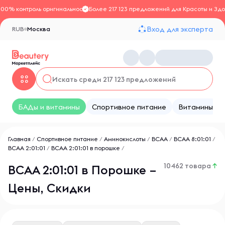
100% контроль оригинальности
Более 217 123 предложений для Красоты и Здо
Вход для эксперта
RUB
Москва
БАДы и витамины
Спортивное питание
Витамины
Главная
/
Спортивное питание
/
Аминокислоты
/
BCAA
/
ВСАА 8:01:01
/
ВСАА 2:01:01
/
ВСАА 2:01:01 в порошке
/
10462 товара
↑
ВСАА 2:01:01 в Порошке –
Цены, Скидки