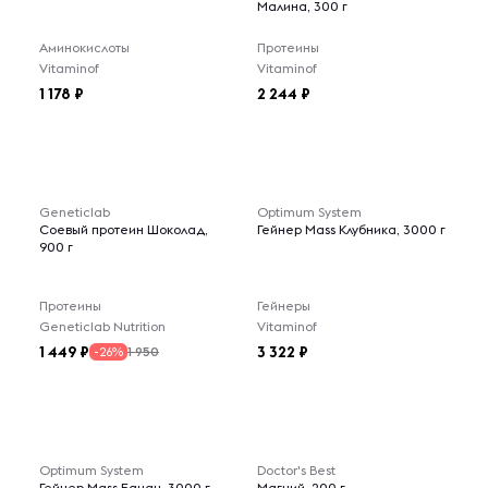
Малина, 300 г
Аминокислоты
Протеины
Vitaminof
Vitaminof
1 178
2 244
Geneticlab
Optimum System
Соевый протеин Шоколад,
Гейнер Mass Клубника, 3000 г
900 г
Протеины
Гейнеры
Geneticlab Nutrition
Vitaminof
1 449
3 322
1 950
-26%
Optimum System
Doctor's Best
Гейнер Mass Банан, 3000 г
Магний, 200 г