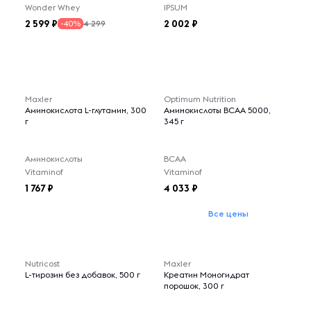
Wonder Whey
IPSUM
2 599
2 002
4 299
-40%
Maxler
Optimum Nutrition
Аминокислота L-глутамин, 300
Аминокислоты BCAA 5000,
г
345 г
Аминокислоты
BCAA
Vitaminof
Vitaminof
1 767
4 033
Все цены
Nutricost
Maxler
L-тирозин без добавок, 500 г
Креатин Моногидрат
порошок, 300 г