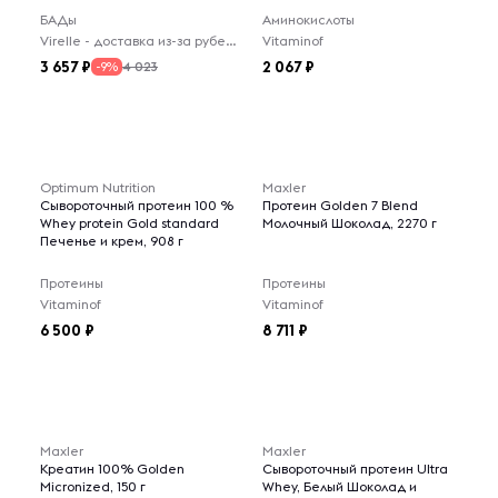
БАДы
Аминокислоты
Virelle - доставка из-за рубежа
Vitaminof
3 657
2 067
4 023
-9%
Optimum Nutrition
Maxler
Сывороточный протеин 100 %
Протеин Golden 7 Blend
Whey protein Gold standard
Молочный Шоколад, 2270 г
Печенье и крем, 908 г
Протеины
Протеины
Vitaminof
Vitaminof
6 500
8 711
Maxler
Maxler
Креатин 100% Golden
Сывороточный протеин Ultra
Micronized, 150 г
Whey, Белый Шоколад и