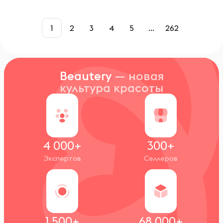
1
2
3
4
5
...
262
Beautery
— новая
культура красоты
4 000+
300+
Экспертов
Селлеров
1 500+
68 000+