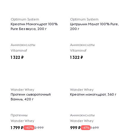
Optimum System
Optimum System
Креатин Моногидрат 100%
Цитруллин Малат 100% Pure,
Pure Без вкуса, 200 г
200 г
Аминокислоты
Аминокислоты
Vitaminof
Vitaminof
1 322
1 322
Wonder Whey
Wonder Whey
Протеин сывороточный
Креатин моногидрат, 360 г
Ваниль, 420 г
Протеины
Аминокислоты
Wonder Whey
Wonder Whey
1 799
999
2 999
1 699
-40%
-41%