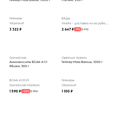
Гейнеры
БАДы
Vitaminof
Virelle - доставка из-за рубежа
3 322
2 647
2 912
-9%
Geneticlab
Optimum System
Аминокислоты BCAA 4:1:1
Гейнер Mass Ваниль, 1000 г
Яблоко, 500 г
ВСАА 4:01:01
Гейнеры
Geneticlab Nutrition
Vitaminof
1 590
1 100
2 150
-26%