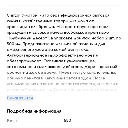
Chirton (Чиртон) - это сертифицированная бытовая
химия и хозяйственные товары для дома от
производителя бренда. Мы гарантируем оригинал
продукции и высокое качество. Жидкое крем мыло
"Клубничный десерт", в упаковке дой-пак, набор 2 шт. по
500 мл. Предназначено для личной гигиены и для
ежедневного ухода за кожей рук и тела.
Антибактериальное мыло эффективно моет и
обеззараживает. Оказывает увлажняющее,
питательное и смягчающее действие. Дарит приятный
аромат на долгое время. Имеет густую консистенцию,
обильно пенится и легко смывается водой. После
использования на коже не остается сухости, липкости и
ощущений стянутости. Ароматное средство подходит
для ванной комнаты и кухни.
Показать все
Подробная информация
550
Вес, г