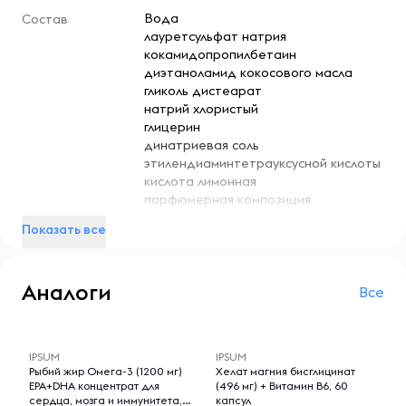
Вода
Состав
лауретсульфат натрия
кокамидопропилбетаин
диэтаноламид кокосового масла
гликоль дистеарат
натрий хлористый
глицерин
динатриевая соль
этилендиаминтетрауксусной кислоты
кислота лимонная
парфюмерная композиция
метилхлороизотиазолинон и
Показать все
метилтиазолинон
краситель С115985.
Аналоги
Все
-- : -- : --
-- : -- : --
IPSUM
IPSUM
Рыбий жир Омега-3 (1200 мг)
Хелат магния бисглицинат
EPA+DHA концентрат для
(496 мг) + Витамин B6, 60
сердца, мозга и иммунитета,
капсул