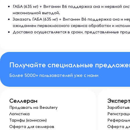
ГАБА (635 мг) + Витамин B6 поддержка сна и нервной сис
максимальной выгодой.
Заказать ГАБА (635 мг) + Витамин B6 поддержка сна и н
ожиданием первоклассного сервиса обработки и исполн
Доставка осуществляется в сроки, представленные прод
Получайте специальные предложе
Более 5000+ пользователей уже с нами
Селлерам
Экспер
Продавать на Beautery
Зарабатыв
Логистика
Регистраци
Тарифы (комиссии)
Реферальн
Оферта для селлеров
Оферта дл