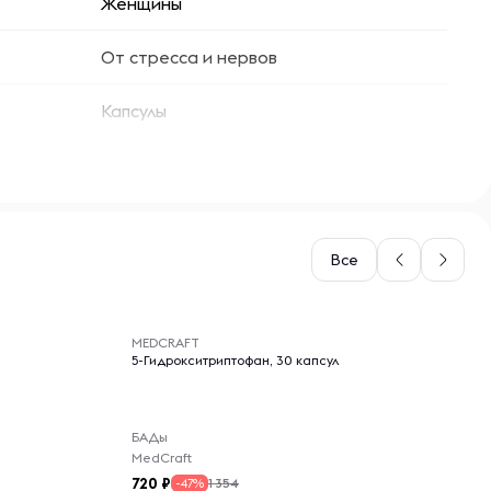
Женщины
От стресса и нервов
Капсулы
Все
-- : -- : --
MEDCRAFT
5-Гидрокситриптофан, 30 капсул
БАДы
MedCraft
720
1 354
-47%