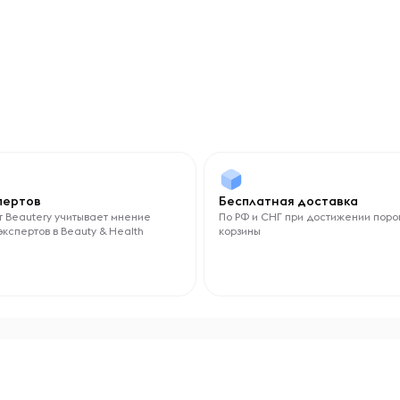
спертов
Бесплатная доставка
 Beautery учитывает мнение
По РФ и СНГ при достижении поро
экспертов в Beauty & Health
корзины