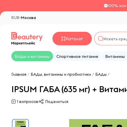
100% кон
RUB
Москва
Каталог
БАДы и витамины
Спортивное питание
Витамины
Главная
/
БАДы, витамины и пробиотики
/
БАДы
/
IPSUM ГАБА (635 мг) + Вита
1
вопросов
Поделиться