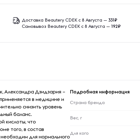
Доставка Beautery CDEK с 8 Августа —
331₽
Самовывоз Beautery CDEK с 8 Августа —
192₽
к, Александра Дзидзария –
Подробная информация
 применяется в медицине и
Страна бренда
чительно снизить уровень
льный баланс.
Вес, г
й кислоты, что
ме того, в состав
Для кого
й необходим для нормального