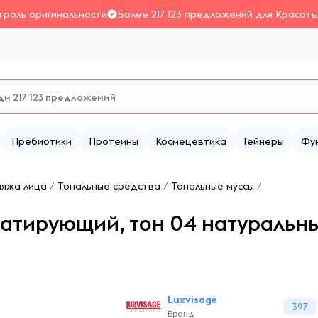
троль оригинальности
Более 217 123 предложений для Красоты
Пребиотики
Протеины
Космецевтика
Гейнеры
Фу
ияжа лица
/
Тональные средства
/
Тональные муссы
/
матирующий, тон 04 натуральн
Luxvisage
397
Бренд