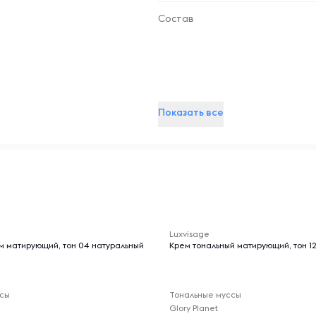
Состав
Показать все
-- : -- : --
Luxvisage
м матирующий, тон 04 натуральный
Крем тональный матирующий, тон 12
ссы
Тональные муссы
Glory Planet