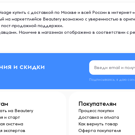
isage купить с доставкой по Москве и всей России в интернет-
ый на маркетплейсе Beautery возможно с уверенностью в ориг
же пост-продажной поддержки.
авцами. Наличие в магазинах отображено в соответствии с р
ния и скидки
Подписываясь, я даю сог
там
Покупателям
ать на Beautery
Процесс покупки
я и старт
Доставка и оплата
ая система
Как вернуть товар
я экспертов
Оферта покупателя