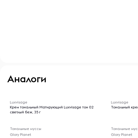
Аналоги
-- : -- : --
-- : -- : --
Luxvisage
Luxvisage
Крем тональный Матирующий Luxvisage тон 02
Тональный кре
светлый беж, 35 г
Тональные муссы
Тональные му
Glory Planet
Glory Planet