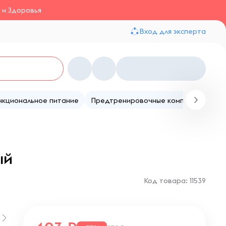
 и Здоровья
Вход для эксперта
нкциональное питание
Предтренировочные комплексы
Те
ый
Код товара: 11539