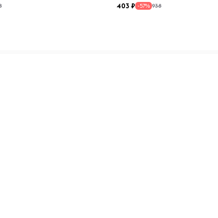
403
8
938
-57%
Вес, г