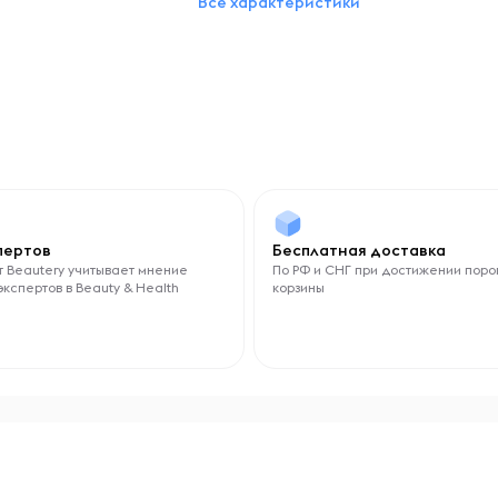
Все характеристики
Dimethicone Crosspolymer
Zinc Oxide
Sodium Chloride
Polybutene
PEG-12 Dimethicone Crosspolymer
PEG-12 Dimethicone
Glycerin
Cyclopentasiloxane
Вес, г
45
спертов
Бесплатная доставка
 Beautery учитывает мнение
По РФ и СНГ при достижении поро
экспертов в Beauty & Health
корзины