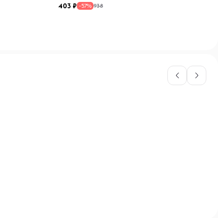
403
938
-57%
45