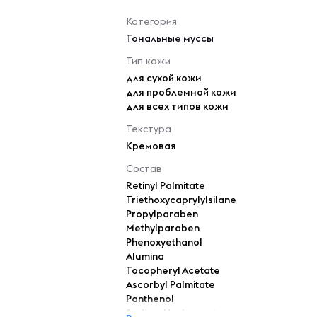
Категория
Тональные муссы
Тип кожи
для сухой кожи
для проблемной кожи
для всех типов кожи
Текстура
Кремовая
Состав
Retinyl Palmitate
Triethoxycaprylylsilane
Propylparaben
Methylparaben
Phenoxyethanol
Alumina
Tocopheryl Acetate
Ascorbyl Palmitate
Panthenol
Sodium Hyaluronate