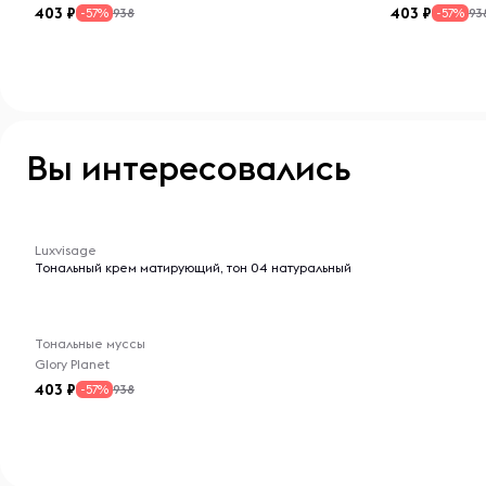
403
403
938
93
-57%
-57%
Вы интересовались
-- : -- : --
Luxvisage
Тональный крем матирующий, тон 04 натуральный
Тональные муссы
Glory Planet
403
938
-57%