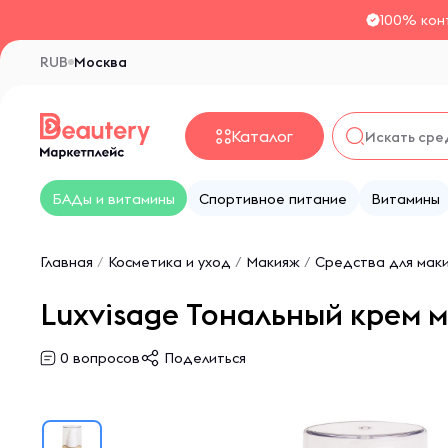
100% кон
RUB
Москва
Каталог
БАДы и витамины
Спортивное питание
Витамины
Главная
/
Косметика и уход
/
Макияж
/
Средства для мак
Luxvisage Тональный крем 
0
вопросов
Поделиться