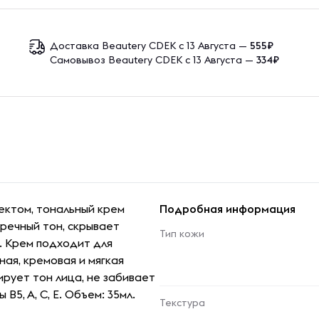
Доставка Beautery CDEK с 13 Августа —
555₽
Самовывоз Beautery CDEK с 13 Августа —
334₽
ктом, тональный крем
Подробная информация
пречный тон, скрывает
Тип кожи
. Крем подходит для
ая, кремовая и мягкая
рует тон лица, не забивает
В5, А, С, Е. Объем: 35мл.
Текстура