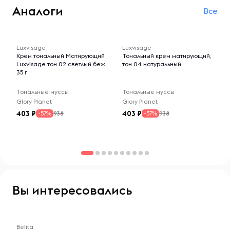
Аналоги
Все
-- : -- : --
-- : -- : --
Luxvisage
Luxvisage
Крем тональный Матирующий
Тональный крем матирующий,
Luxvisage тон 02 светлый беж,
тон 04 натуральный
35 г
Тональные муссы
Тональные муссы
Glory Planet
Glory Planet
403
403
938
938
-57%
-57%
Вы интересовались
-- : -- : --
Belita