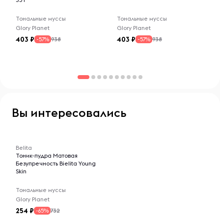
Тональные муссы
Тональные муссы
Glory Planet
Glory Planet
403
403
938
938
-57%
-57%
Вы интересовались
-- : -- : --
Belita
Тоник-пудра Матовая
Безупречность Bielita Young
Skin
Тональные муссы
Glory Planet
254
732
-65%