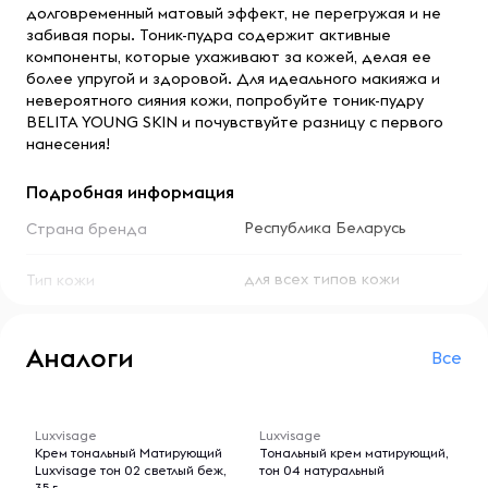
долговременный матовый эффект, не перегружая и не
забивая поры. Тоник-пудра содержит активные
компоненты, которые ухаживают за кожей, делая ее
более упругой и здоровой. Для идеального макияжа и
невероятного сияния кожи, попробуйте тоник-пудру
BELITA YOUNG SKIN и почувствуйте разницу с первого
нанесения!
Подробная информация
Республика Беларусь
Страна бренда
для всех типов кожи
Тип кожи
Аналоги
Все
-- : -- : --
-- : -- : --
Luxvisage
Luxvisage
Крем тональный Матирующий
Тональный крем матирующий,
Luxvisage тон 02 светлый беж,
тон 04 натуральный
35 г