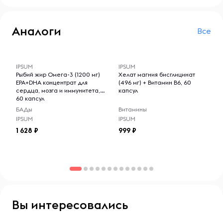
Аналоги
Все
-- : -- : --
-- : -- : --
IPSUM
IPSUM
Рыбий жир Омега-3 (1200 мг)
Хелат магния бисглицинат
EPA+DHA концентрат для
(496 мг) + Витамин B6, 60
сердца, мозга и иммунитета,
капсул
60 капсул
БАДы
Витамины
IPSUM
IPSUM
1 628
999
Вы интересовались