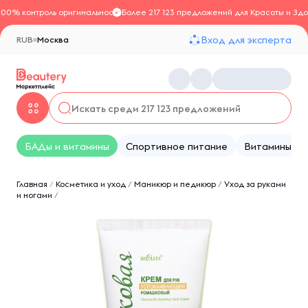
100% контроль оригинальности
Более 217 123 предложений для Красоты и Здо
Вход для эксперта
RUB
Москва
БАДы и витамины
Спортивное питание
Витамины
Главная
/
Косметика и уход
/
Маникюр и педикюр
/
Уход за руками
и ногами
/