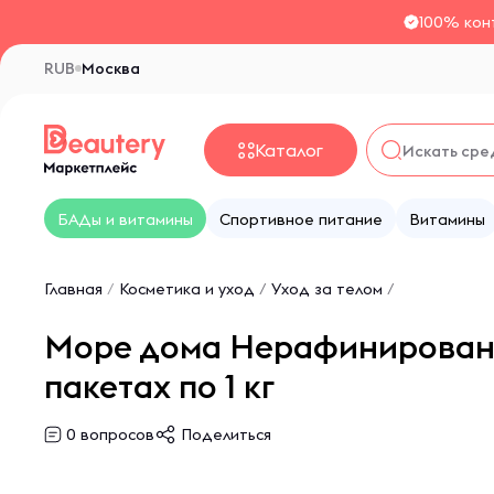
100% кон
RUB
Москва
Каталог
БАДы и витамины
Спортивное питание
Витамины
Главная
/
Косметика и уход
/
Уход за телом
/
Море дома Нерафинированна
пакетах по 1 кг
0
вопросов
Поделиться