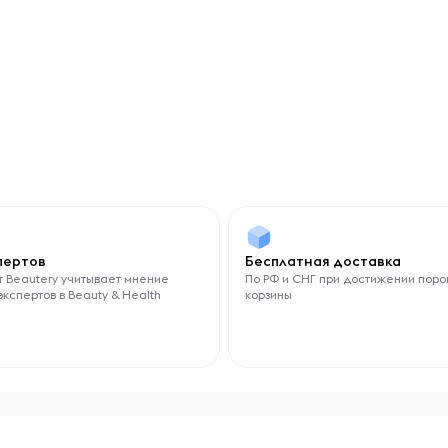
спертов
Бесплатная доставка
 Beautery учитывает мнение
По РФ и СНГ при достижении поро
экспертов в Beauty & Health
корзины