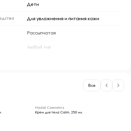
Дети
едства
Для увлажнения и питания кожи
Рассыпчатая
Любой тип
Все
-- : -- : --
Hadat Cosmetics
л
Крем для тела Calm, 250 мл