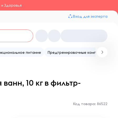
 и Здоровья
Вход для эксперта
нкциональное питание
Предтренировочные комплексы
Те
анн, 10 кг в фильтр-
Код товара: 86522