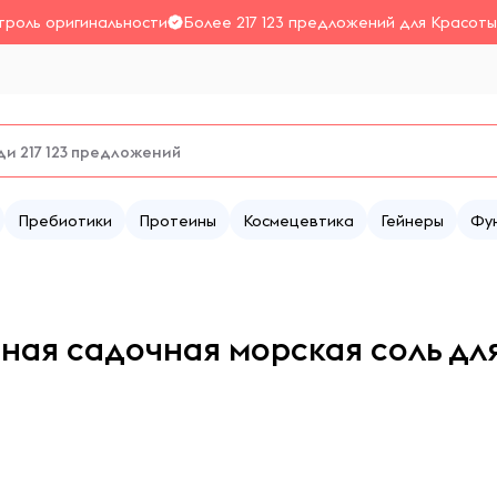
троль оригинальности
Более 217 123 предложений для Красоты
Пребиотики
Протеины
Космецевтика
Гейнеры
Фу
я садочная морская соль для в