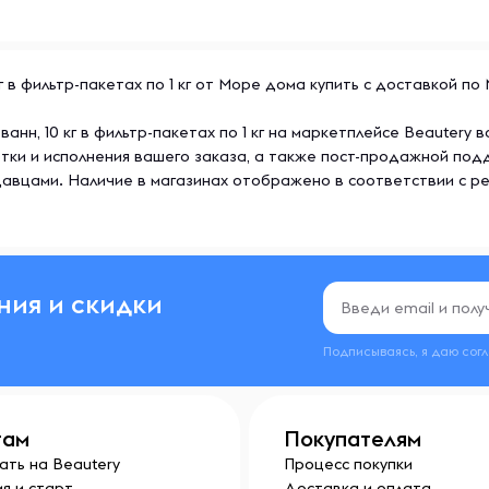
 в фильтр-пакетах по 1 кг от Море дома купить с доставкой по
анн, 10 кг в фильтр-пакетах по 1 кг на маркетплейсе Beautery
тки и исполнения вашего заказа, а также пост-продажной под
авцами. Наличие в магазинах отображено в соответствии с р
ния и скидки
Подписываясь, я даю сог
там
Покупателям
ать на Beautery
Процесс покупки
я и старт
Доставка и оплата