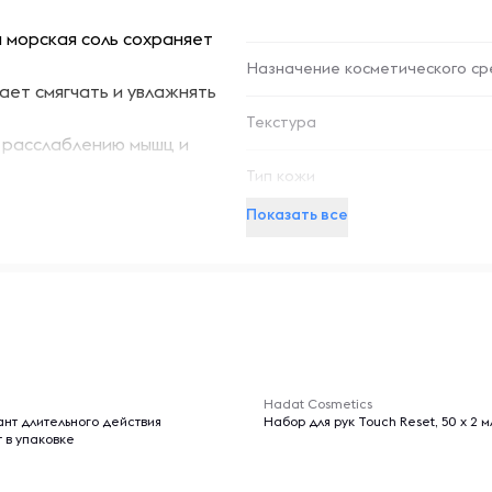
морская соль сохраняет
Назначение косметического ср
ет смягчать и увлажнять
Текстура
 расслаблению мышц и
Тип кожи
елают применение простым и
Показать все
 применения в домашнем
— вы добавляете
-- : -- : --
нированная садочная
Hadat Cosmetics
 домашнего ухода и
нт длительного действия
Набор для рук Touch Reset, 50 x 2 м
т в упаковке