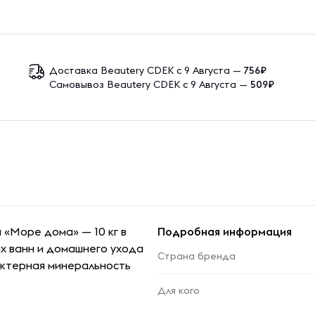
Доставка Beautery CDEK с 9 Августа —
756₽
Самовывоз Beautery CDEK с 9 Августа —
509₽
 «Море дома» — 10 кг в
Подробная информация
их ванн и домашнего ухода
Страна бренда
актерная минеральность
Для кого