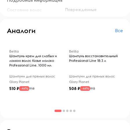
Подробная информация
всей глубине волос, запаивает секущиеся кончики,
придает волосам яркий глянцевый блеск. Результат:
Поврежденные
Состояние волос
заметно более густые, плотные, ухоженные волосы,
наполненные роскошн.
Аналоги
Все
-- : -- : --
-- : -- : --
Belita
Belita
Шампунь-крем для слабых и
Шампунь восстановительный
ломких волос Козье молоко
Professional Line 1В 3 л
Professional Line, 1000 мл
Шампуни для прямых волос
Шампуни для прямых волос
Glory Planet
Glory Planet
510
508
918
913
-44%
-44%