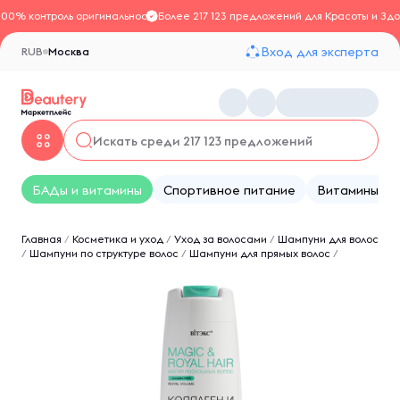
100% контроль оригинальности
Более 217 123 предложений для Красоты и Здо
Вход для эксперта
RUB
Москва
БАДы и витамины
Спортивное питание
Витамины
Главная
/
Косметика и уход
/
Уход за волосами
/
Шампуни для волос
/
Шампуни по структуре волос
/
Шампуни для прямых волос
/