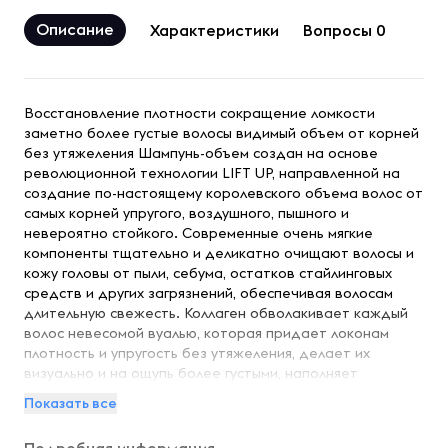
Описание
Характеристики
Вопросы 0
Восстановление плотности сокращение ломкости
заметно более густые волосы видимый объем от корней
без утяжеления Шампунь-объем создан на основе
революционной технологии LIFT UP, направленной на
создание по-настоящему королевского объема волос от
самых корней упругого, воздушного, пышного и
невероятно стойкого. Современные очень мягкие
компоненты тщательно и деликатно очищают волосы и
кожу головы от пыли, себума, остатков стайлинговых
средств и других загрязнений, обеспечивая волосам
длительную свежесть. Коллаген обволакивает каждый
волос невесомой вуалью, которая придает локонам
плотность и упругость без утяжеления, делает их
визуально и на ощупь более густыми, наполняет
максимальным объемом. Протеиновый комплекс
Показать все
кашемира, шелка и кератина восстанавливает волосы
от корней до кончиков, ремонтирует повреждения по