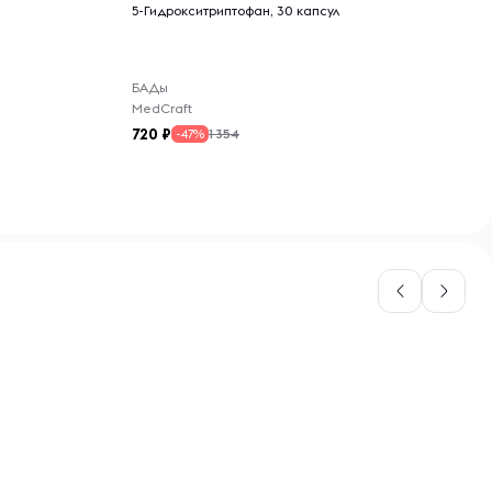
Цинк
5-Гидрокситриптофан, 30 капсул
Поливитамины
БАДы
MedCraft
720
1 354
-47%