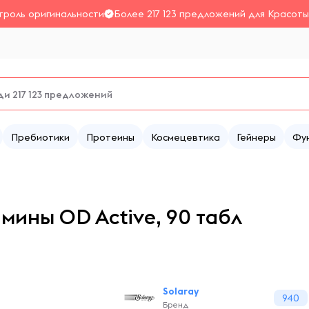
троль оригинальности
Более 217 123 предложений для Красоты
Пребиотики
Протеины
Космецевтика
Гейнеры
Фу
мины OD Active, 90 табл
Solaray
940
Бренд