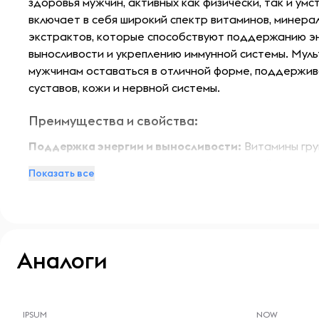
здоровья мужчин, активных как физически, так и умс
включает в себя широкий спектр витаминов, минера
экстрактов, которые способствуют поддержанию эн
выносливости и укреплению иммунной системы. Мул
мужчинам оставаться в отличной форме, поддержив
суставов, кожи и нервной системы.
Преимущества и свойства:
Поддержка энергии и выносливости:
Витамины груп
женьшеня помогают поддерживать высокий уровень
Показать все
выносливость.
Укрепление иммунной системы:
Витамины C и D, а 
цинк и селен, способствуют укреплению иммунной с
Здоровье сердца и суставов:
Комплекс поддержива
сосудистой системы и суставов благодаря наличию 
Аналоги
элементов.
Антиоксидантная защита:
Антиоксиданты помогаю
-- : -- : --
-- : -- : --
свободных радикалов, защищая клетки от поврежд
IPSUM
NOW