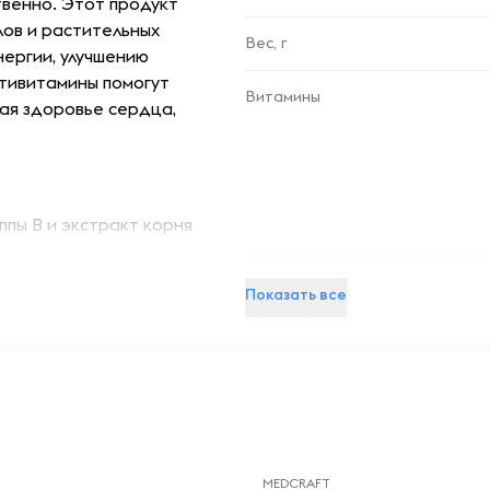
твенно. Этот продукт
лов и растительных
Вес, г
ергии, улучшению
ьтивитамины помогут
Витамины
ая здоровье сердца,
пы B и экстракт корня
 энергии и физическую
Микроэлементы
Показать все
также минералы, такие как
истемы.
ет здоровье сердечно-
магния и других важных
т бороться с воздействием
-- : -- : --
ений.
MEDCRAFT