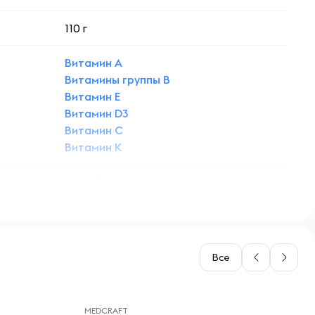
110 г
Витамин A
Витамины группы B
Витамин E
Витамин D3
Витамин C
Витамин K
Молибден
Марганец
Хром
Калий
Магний
Все
Йод
Кальций
-- : -- : --
Селен
MEDCRAFT