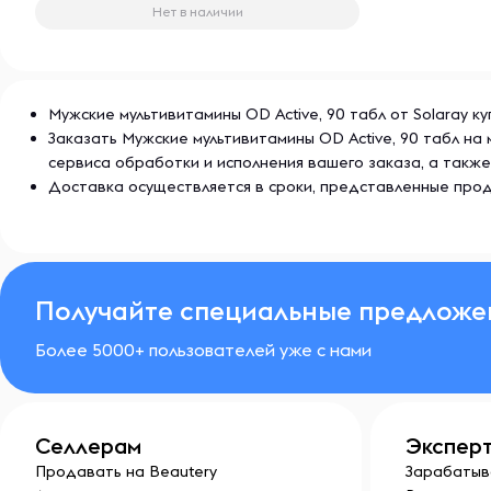
натуральные средства, которые помогают поддержи
Нет в наличии
качество жизни. Бренд уделяет особое внимание чи
продуктов, используя только сертифицированные ис
от искусственных добавок.
Мужские мультивитамины OD Active, 90 табл от Solaray к
Заказать Мужские мультивитамины OD Active, 90 табл н
сервиса обработки и исполнения вашего заказа, а так
Доставка осуществляется в сроки, представленные прод
Получайте специальные предложе
Более 5000+ пользователей уже с нами
Селлерам
Экспер
Продавать на Beautery
Зарабатыв