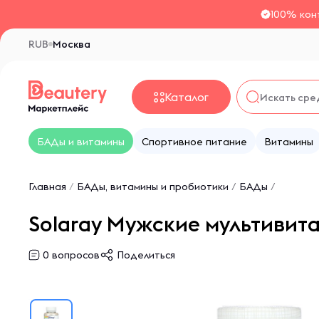
100% кон
RUB
Москва
Каталог
БАДы и витамины
Спортивное питание
Витамины
Главная
/
БАДы, витамины и пробиотики
/
БАДы
/
Solaray Мужские мультивита
0
вопросов
Поделиться