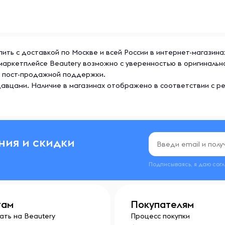
вать здоровье и улучшать
стоте и экологичности своих
точники сырья и отказываясь
упить с доставкой по Москве и всей России в интернет-магазин
а маркетплейсе Beautery возможно с уверенностью в оригиналь
же пост-продажной поддержки.
авцами. Наличие в магазинах отображено в соответствии с р
ния и скидки
Подписываясь, я даю сог
там
Покупателям
ать на Beautery
Процесс покупки