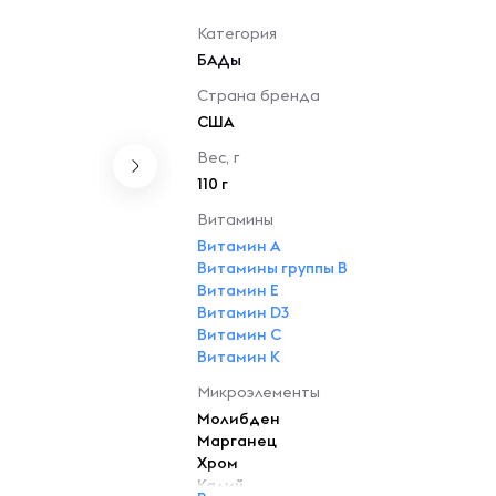
Категория
БАДы
Страна бренда
США
Вес, г
110 г
Витамины
Витамин A
Витамины группы B
Витамин E
Витамин D3
Витамин C
Витамин K
Микроэлементы
Молибден
Марганец
Хром
Калий