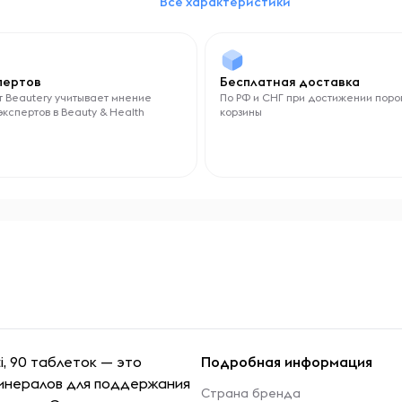
Все характеристики
Магний
Йод
Кальций
Селен
Цинк
спертов
Бесплатная доставка
 Beautery учитывает мнение
По РФ и СНГ при достижении поро
Тип витаминов
экспертов в Beauty & Health
корзины
Поливитамины
i, 90 таблеток — это
Подробная информация
минералов для поддержания
Страна бренда