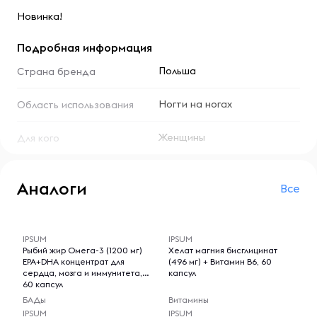
Новинка!
Подробная информация
Польша
Страна бренда
Ногти на ногах
Область использования
Женщины
Для кого
Аналоги
Все
-- : -- : --
-- : -- : --
IPSUM
IPSUM
Рыбий жир Омега-3 (1200 мг)
Хелат магния бисглицинат
EPA+DHA концентрат для
(496 мг) + Витамин B6, 60
сердца, мозга и иммунитета,
капсул
60 капсул
БАДы
Витамины
IPSUM
IPSUM