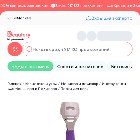
100% контроль оригинальности
Более 217 123 предложений для Красоты и Здо
Вход для эксперта
RUB
Москва
БАДы и витамины
Спортивное питание
Витамины
Главная
/
Косметика и уход
/
Маникюр и педикюр
/
Инструменты
для Маникюра и Педикюра
/
Терки для ног
/