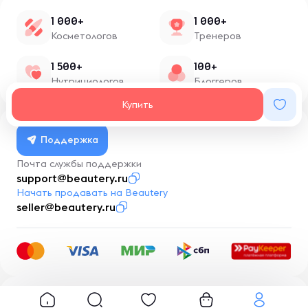
1 000+
1 000+
Косметологов
Тренеров
1 500+
100+
Нутрициологов
Блоггеров
Купить
Поддержка
Почта службы поддержки
support@beautery.ru
Начать продавать на Beautery
seller@beautery.ru
Разработка
BusinessMentor.ru