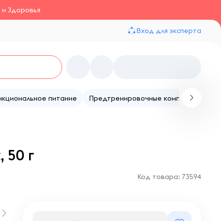
 и Здоровья
Вход для эксперта
нкциональное питание
Предтренировочные комплексы
Те
 50 г
Код товара: 73594