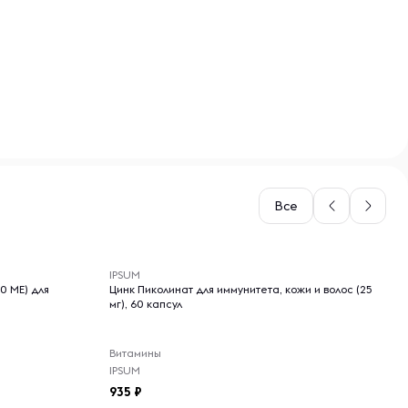
Все
-- : -- : --
IPSUM
0 МЕ) для
Цинк Пиколинат для иммунитета, кожи и волос (25
мг), 60 капсул
Витамины
IPSUM
935