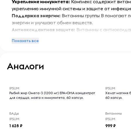
Укрепление иммунитета:
Комплекс содержит витам
укреплению иммунной системы и защите от инфекци
Поддержка энергии:
Витамины группы B помогают 
энергии и улучшают обмен веществ.
Антиоксидантная защита:
Витамины с антиоксида
защищают клетки от повреждений.
Показать все
Здоровье кожи:
Витамины способствуют улучшению 
поддерживая её здоровье и красоту.
Улучшение концентрации:
Витамины помогают улуч
Аналоги
когнитивные функции.
Особенности:
-- : -- : --
-- : -- : --
Бустер имеет приятный вкус и удобную форму, что д
IPSUM
IPSUM
Рыбий жир Омега-3 (1200 мг) EPA+DHA концентрат
Хелат магния б
использовании. Комплекс подходит для активных лю
для сердца, мозга и иммунитета, 60 капсул
60 капсул
дополнительной поддержке в повседневной жизни.
БАДы
Витамины
Условия хранения:
IPSUM
IPSUM
1 628
999
Хранить в сухом и прохладном месте, вдали от прям