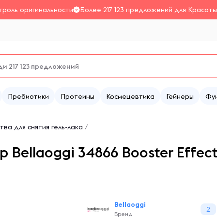
троль оригинальности
Более 217 123 предложений для Красоты
Пребиотики
Протеины
Космецевтика
Гейнеры
Фу
ва для снятия гель-лака
/
Bellaoggi 34866 Booster Effect,
Bellaoggi
2
Бренд