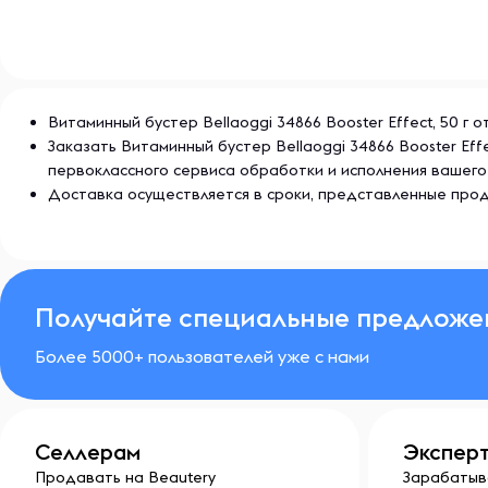
источников влаги. После открытия упаковки плотно 
свежесть и эффективность продукта.
Витаминный бустер Bellaoggi 34866 Booster Effect, 50 г 
Заказать Витаминный бустер Bellaoggi 34866 Booster Ef
первоклассного сервиса обработки и исполнения вашего
Доставка осуществляется в сроки, представленные прод
Получайте специальные предложе
Более 5000+ пользователей уже с нами
Селлерам
Экспер
Продавать на Beautery
Зарабатыв