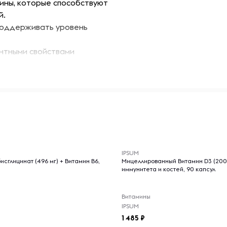
ины, которые способствуют
й.
поддерживать уровень
нтными свойствами
состояния кожи,
шить концентрацию и
-- : -- : --
елает его легким в
IPSUM
исглицинат (496 мг) + Витамин B6,
Мицеллированный Витамин D3 (200
дей, нуждающихся в
иммунитета и костей, 90 капсул
Витамины
IPSUM
1 485
ых солнечных лучей и