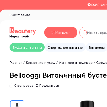
100% кон
RUB
Москва
Каталог
БАДы и витамины
Спортивное питание
Витамины
Главная
/
Косметика и уход
/
Маникюр и педикюр
/
Средст
Bellaoggi Витаминный бустер 
0
вопросов
Поделиться