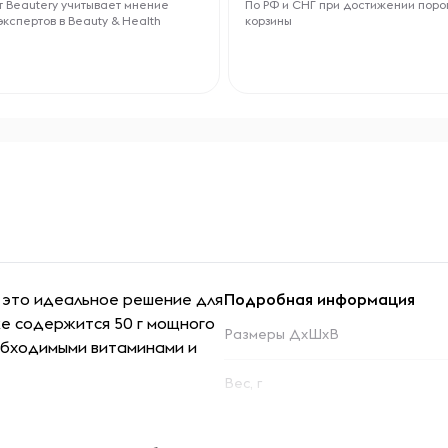
 Beautery учитывает мнение
По РФ и СНГ при достижении поро
экспертов в Beauty & Health
корзины
— это идеальное решение для
Подробная информация
ке содержится 50 г мощного
Размеры ДхШхВ
обходимыми витаминами и
Вес, г