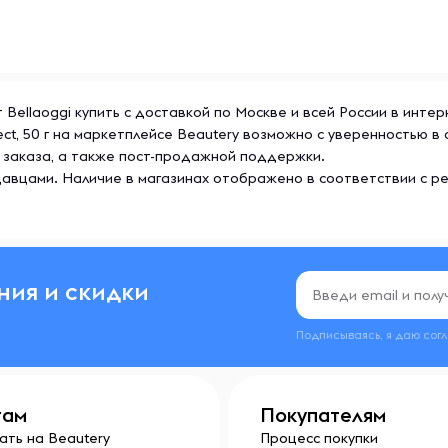
закрывать, чтобы сохранить
от Bellaoggi купить с доставкой по Москве и всей России в инт
fect, 50 г на маркетплейсе Beautery возможно с уверенностью 
 заказа, а также пост-продажной поддержки.
авцами. Наличие в магазинах отображено в соответствии с р
ния и скидки
Подписываясь, я даю сог
там
Покупателям
ать на Beautery
Процесс покупки